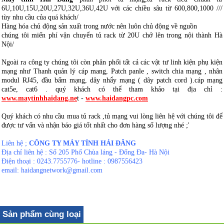
6U,10U,15U,20U,27U,32U,36U,42U với các chiều sâu từ 600,800,1000 ///
tùy nhu cầu của quá khách/
Hàng hóa chủ động sản xuất trong nước nên luôn chủ động về nguồn
chúng tôi miến phí vận chuyển tủ rack từ 20U chở lên trong nội thành Hà
Nội/
Ngoài ra công ty chúng tôi còn phân phối tất cả các vật tư linh kiện phụ kiện
mạng như Thanh quản lý cáp mang, Patch panle , switch chia mạng , nhân
modul RJ45, đầu bấm mạng, dây nhẩy mạng ( dây patch cord ).cáp mạng
cat5e, cat6 . quý khách có thể tham khảo tại địa chỉ :
www.maytinhhaidang.ne
t -
www.haidangpc.com
Quý khách có nhu cầu mua tủ rack ,tủ mạng vui lòng liên hệ với chúng tôi để
được tư vấn và nhận báo giá tốt nhất cho đơn hàng số lượng nhé ;'
Liên hệ ;
CÔNG TY MÁY TÍNH HẢI ĐĂNG
Địa chỉ liên hệ : Số 205 Phố Chùa láng - Đống Đa- Hà Nội
Điện thoại : 0243.7755776- hotline : 0987556423
email: haidangnetwork@gmail.com
Sản phẩm cùng loại