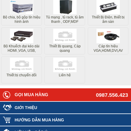
Bộ chia, bộ gộp tín hiệu
Tủ mạng , tủ rack, tủ âm
Thiết Bị Điện, thiết bị
hình ảnh
thanh , ODF,MDF
âm sàn
Bộ Khuếch đại kéo dài
Thiết Bị quang, Cáp
Cáp tín hiệu
HDMI ,VGA, USB,
quang
VGA,HDMI,DVI,AV
Internet
Thiết bị chuyển đổi
Liên hệ
GỌI MUA HÀNG
0987.556.423
GIỚI THIỆU
HƯỚNG DẪN MUA HÀNG