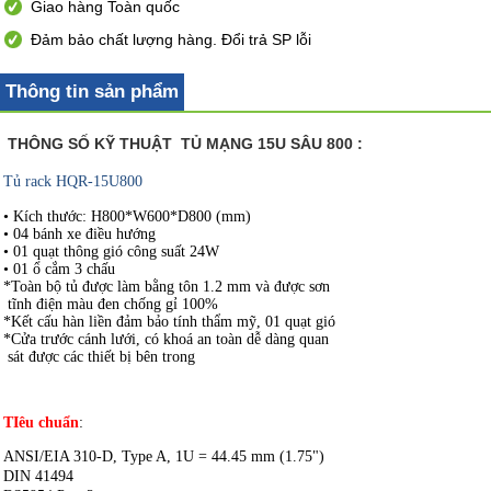
Giao hàng Toàn quốc
Đảm bảo chất lượng hàng. Đổi trả SP lỗi
Thông tin sản phẩm
THÔNG SỐ KỸ THUẬT TỦ MẠNG 15U SÂU 800 :
Tủ rack HQR-15U800
• Kích thước: H800*W600*D800 (mm)
• 04 bánh xe điều hướng
• 01 quạt thông gió công suất 24W
• 01 ổ cắm 3 chấu
*Toàn bộ tủ được làm bằng tôn 1.2 mm và được sơn
tĩnh điện màu đen chống gỉ 100%
*Kết cấu hàn liền đảm bảo tính thẩm mỹ, 01 quạt gió
*Cửa trước cánh lưới, có khoá an toàn dễ dàng quan
sát được các thiết bị bên trong
TIêu chuẩn
:
ANSI/EIA 310-D, Type A, 1U = 44.45 mm (1.75")
DIN 41494