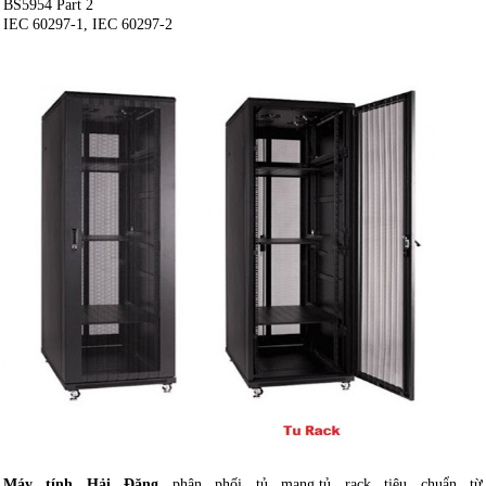
BS5954 Part 2
IEC 60297-1, IEC 60297-2
Máy tính Hải Đăng
phân phối tủ mạng,tủ rack tiêu chuẩn từ