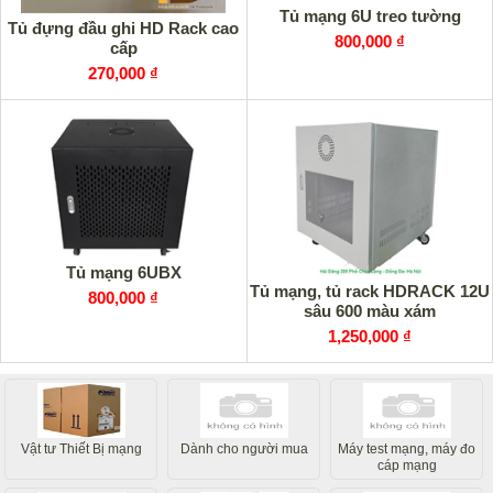
Tủ mạng 6U treo tường
Tủ đựng đầu ghi HD Rack cao
800,000 ₫
cấp
270,000 ₫
Tủ mạng 6UBX
Tủ mạng, tủ rack HDRACK 12U
800,000 ₫
sâu 600 màu xám
1,250,000 ₫
Vật tư Thiết Bị mạng
Dành cho người mua
Máy test mạng, máy đo
cáp mạng