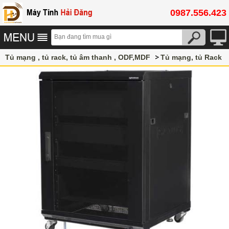
0987.556.423
Tủ mạng , tủ rack, tủ âm thanh , ODF,MDF
Tủ mạng, tủ Rack