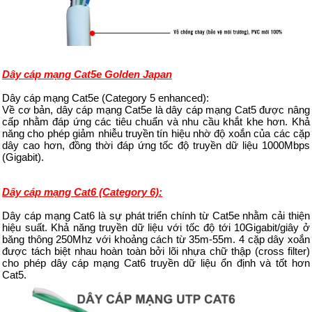
Dây cáp mạng Cat5e Golden Japan
Dây cáp mạng Cat5e (Catego
ry 5 enhanced):
Về cơ bản, dây cáp mạng Cat5e là dây cáp mạng Cat5 được nâng
cấp nhằm đáp ứng các tiêu chuẩn và nhu cầu khắt khe hơn. Khả
năng cho phép giảm nhiễu truyền tín hiệu nhờ độ xoắn của các cặp
dây cao hơn, đồng thời đáp ứng tốc độ truyền dữ liệu 1000Mbps
(Gigabit).
Dây cáp mạng Cat6 (Category 6):
Dây cáp mạng Cat6 là sự phát triển chính từ Cat5e nhằm cải thiện
hiệu suất. Khả năng truyền dữ liệu với tốc độ tới 10Gigabit/giây ở
băng thông 250Mhz với khoảng cách từ 35m-55m. 4 cặp dây xoắn
được tách biệt nhau hoàn toàn bởi lõi nhựa chữ thập (cross filter)
cho phép dây cáp mạng Cat6 truyền dữ liệu ổn định và tốt hơn
Cat5.