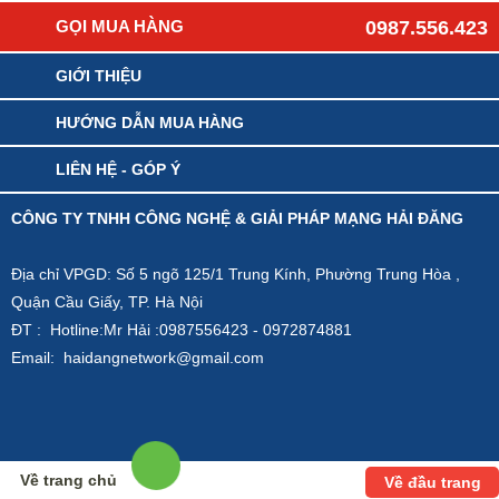
GỌI MUA HÀNG
0987.556.423
GIỚI THIỆU
HƯỚNG DẪN MUA HÀNG
LIÊN HỆ - GÓP Ý
CÔNG TY TNHH CÔNG NGHỆ & GIẢI PHÁP MẠNG HẢI ĐĂNG
Địa chỉ VPGD: Số 5 ngõ 125/1 Trung Kính, Phường Trung Hòa ,
Quận Cầu Giấy, TP. Hà Nội
ĐT : Hotline:Mr Hải :0987556423 - 0972874881
Email: haidangnetwork@gmail.com
Về trang chủ
Về đầu trang