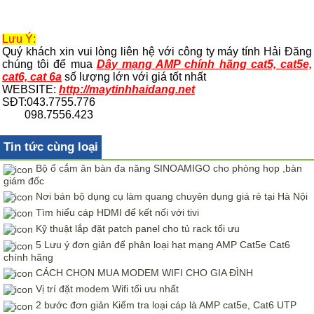
Lưu Ý:
Quý khách xin vui lòng liên hệ với công ty máy tính Hải Đăng
chúng tôi để mua
Dây mạng AMP chính hãng cat5, cat5e,
cat6, cat 6a
số lượng lớn với giá tốt nhất
WEBSITE:
http://maytinhhaidang.net
SĐT:043.7755.776
098.7556.423
Tin tức cùng loại
Bộ ổ cắm ân bàn đa năng SINOAMIGO cho phòng họp ,bàn
giám đốc
Nơi bán bộ dụng cụ làm quang chuyên dụng giá rẻ tại Hà Nội
Tìm hiểu cáp HDMI để kết nối với tivi
Kỹ thuật lắp đặt patch panel cho tủ rack tối ưu
5 Lưu ý đơn giản để phân loại hạt mạng AMP Cat5e Cat6
chính hãng
CÁCH CHỌN MUA MODEM WIFI CHO GIA ĐÌNH
Vị trí đặt modem Wifi tối ưu nhất
2 bước đơn giản Kiểm tra loại cáp là AMP cat5e, Cat6 UTP