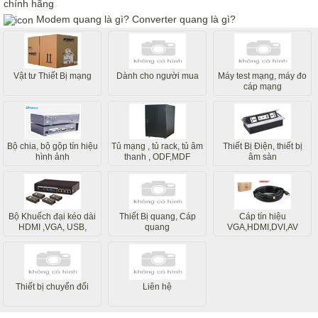
chính hãng
Modem quang là gì? Converter quang là gì?
Vật tư Thiết Bị mạng
Dành cho người mua
Máy test mạng, máy đo
cáp mạng
Bộ chia, bộ gộp tín hiệu
Tủ mạng , tủ rack, tủ âm
Thiết Bị Điện, thiết bị
hình ảnh
thanh , ODF,MDF
âm sàn
Bộ Khuếch đại kéo dài
Thiết Bị quang, Cáp
Cáp tín hiệu
HDMI ,VGA, USB,
quang
VGA,HDMI,DVI,AV
Internet
Thiết bị chuyển đổi
Liên hệ