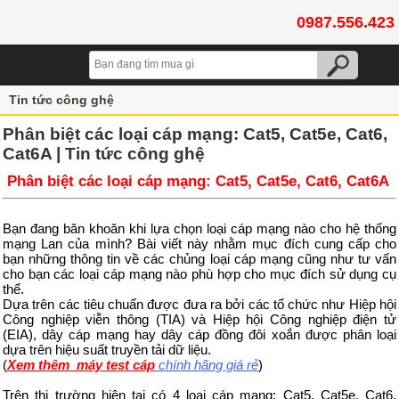
0987.556.423
Tin tức công ghệ
Phân biệt các loại cáp mạng: Cat5, Cat5e, Cat6,
Cat6A | Tin tức công ghệ
Phân biệt các loại cáp mạng: Cat5, Cat5e, Cat6, Cat6A
Bạn đang băn khoăn khi lựa chọn loại cáp mạng nào cho hệ thống
mạng Lan của mình? Bài viết này nhằm mục đích cung cấp cho
bạn những thông tin về các chủng loại cáp mạng cũng như tư vấn
cho bạn các loại cáp mạng nào phù hợp cho mục đích sử dụng cụ
thể.
Dựa trên các tiêu chuẩn được đưa ra bởi các tổ chức như Hiệp hội
Công nghiệp viễn thông (TIA) và Hiệp hội Công nghiệp điện tử
(EIA), dây cáp mạng hay dây cáp đồng đôi xoắn được phân loại
dựa trên hiệu suất truyền tải dữ liệu.
(
Xem thêm máy test cáp
chính hãng giá rẻ
)
Trên thị trường hiện tại có 4 loại cáp mạng: Cat5, Cat5e, Cat6,