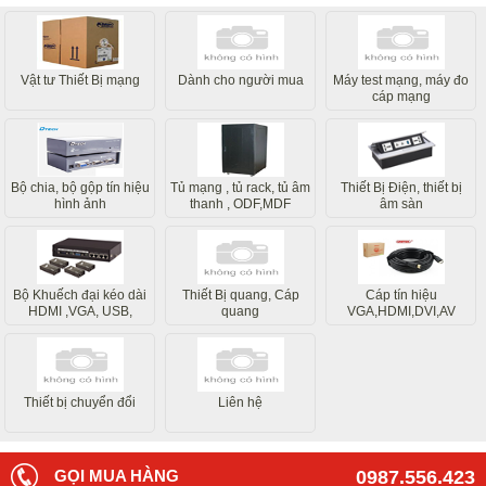
Vật tư Thiết Bị mạng
Dành cho người mua
Máy test mạng, máy đo
cáp mạng
Bộ chia, bộ gộp tín hiệu
Tủ mạng , tủ rack, tủ âm
Thiết Bị Điện, thiết bị
hình ảnh
thanh , ODF,MDF
âm sàn
Bộ Khuếch đại kéo dài
Thiết Bị quang, Cáp
Cáp tín hiệu
HDMI ,VGA, USB,
quang
VGA,HDMI,DVI,AV
Internet
Thiết bị chuyển đổi
Liên hệ
GỌI MUA HÀNG
0987.556.423