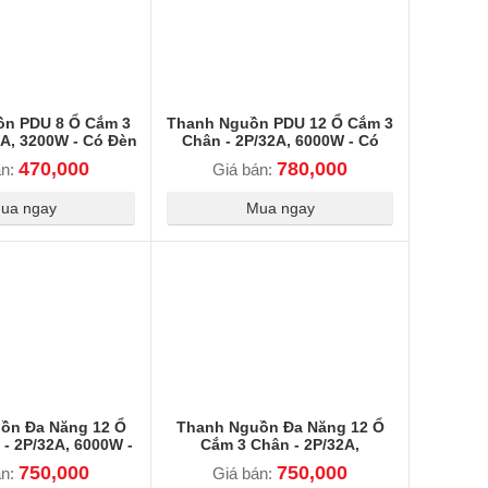
n PDU 8 Ổ Cắm 3
Thanh Nguồn PDU 12 Ổ Cắm 3
2A, 3200W - Có Đèn
Chân - 2P/32A, 6000W - Có
Báo An Toàn
Aptomat Chống Quá Tải An Toà
470,000
780,000
án:
Giá bán:
ua ngay
Mua ngay
ồn Đa Năng 12 Ổ
Thanh Nguồn Đa Năng 12 Ổ
- 2P/32A, 6000W -
Cắm 3 Chân - 2P/32A,
mat & Đèn Báo
220V/6000W - Có Aptomat &
750,000
750,000
án:
Giá bán:
Đèn Báo