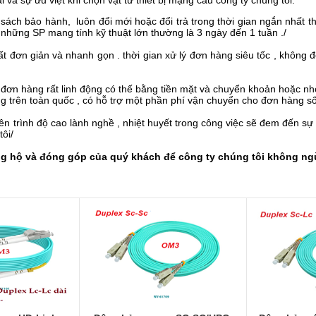
và sự ưu việt khi chọn vật tư thiêt bị mạng cảu công ty chúng tôi.
 sách bảo hành, luôn đổi mới hoặc đổi trả trong thời gian ngắn nhất t
những SP mang tính kỹ thuật lớn thường là 3 ngày đến 1 tuần ./
t đơn giản và nhanh gọn . thời gian xử lý đơn hàng siêu tốc , không đ
đơn hàng rất linh động có thế bằng tiền mặt và chuyển khoản hoặc nhờ
àng trên toàn quốc , có hỗ trợ một phần phí vận chuyển cho đơn hàng số
trình độ cao lành nghề , nhiệt huyết trong công việc sẽ đem đến sự 
ôi/
hộ và đóng góp của quý khách để công ty chúng tôi không ngừ