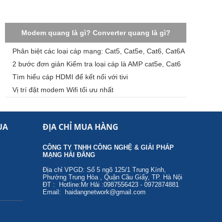
Modem quang là gì? Converter quang là gì?
Phân biệt các loại cáp mạng: Cat5, Cat5e, Cat6, Cat6A
2 bước đơn giản Kiểm tra loại cáp là AMP cat5e, Cat6
UTP chính hãng
Tìm hiểu cáp HDMI để kết nối với tivi
Vị trí đặt modem Wifi tối ưu nhất
UA
ĐỊA CHỈ MUA HÀNG
CÔNG TY TNHH CÔNG NGHỆ & GIẢI PHÁP
MẠNG HẢI ĐĂNG
Địa chỉ VPGD: Số 5 ngõ 125/1 Trung Kính,
Phường Trung Hòa , Quận Cầu Giấy, TP. Hà Nội
ĐT : Hotline:Mr Hải :0987556423 - 0972874881
Email: haidangnetwork@gmail.com