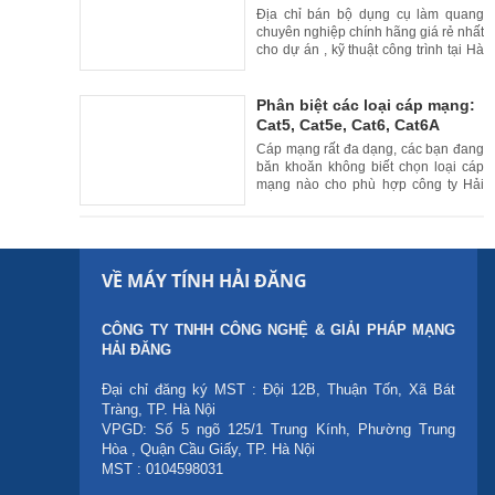
Hà Nội
Địa chỉ bán bộ dụng cụ làm quang
chuyên nghiệp chính hãng giá rẻ nhất
cho dự án , kỹ thuật công trình tại Hà
Nội
Phân biệt các loại cáp mạng:
Cat5, Cat5e, Cat6, Cat6A
Cáp mạng rất đa dạng, các bạn đang
băn khoăn không biết chọn loại cáp
mạng nào cho phù hợp công ty Hải
Đăng chúng tôi xin gửi tới các bạn bài
viết phân biệt các loại cáp mạng
Cat5, Cat5e, Cat6, Cat6A
VỀ MÁY TÍNH HẢI ĐĂNG
CÔNG TY TNHH CÔNG NGHỆ & GIẢI PHÁP MẠNG
HẢI ĐĂNG
Đại chỉ đăng ký MST : Đội 12B, Thuận Tốn, Xã Bát
Tràng, TP. Hà Nội
VPGD: Số 5 ngõ 125/1 Trung Kính, Phường Trung
Hòa , Quận Cầu Giấy, TP. Hà Nội
MST : 0104598031