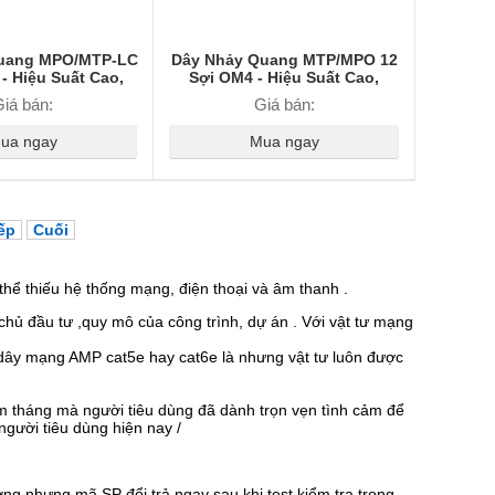
uang MPO/MTP-LC
Dây Nhảy Quang MTP/MPO 12
- Hiệu Suất Cao,
Sợi OM4 - Hiệu Suất Cao,
/MPO-LC, Truyền
Chuẩn MTP/MPO - MTP/MPO,
iá bán:
Giá bán:
iệu Ổn Định
Truyền Tín Hiệu Ổn Định
ua ngay
Mua ngay
ếp
Cuối
hể thiếu hệ thống mạng, điện thoại và âm thanh .
hủ đầu tư ,quy mô của công trình, dự án . Với vật tư mạng
 dây mạng AMP cat5e hay cat6e là nhưng vật tư luôn được
 tháng mà người tiêu dùng đã dành trọn vẹn tình cảm để
người tiêu dùng hiện nay /
ờng nhưng mã SP đổi trả ngay sau khi test kiểm tra trong