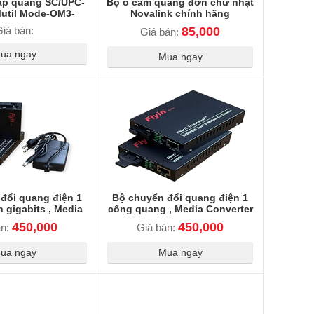
áp quang SC/UPC-
Bộ ổ cắm quang đơn chữ nhật
util Mode-OM3-
Novalink chính hãng
-Link DL-OM3-SC-
iá bán:
85,000
Giá bán:
 Tốc độ 10Gb
ua ngay
Mua ngay
đổi quang điện 1
Bộ chuyển đổi quang điện 1
 gigabits , Media
cổng quang , Media Converter
 Quang FLY-1FIT-
Quang FLY-1FIT-SWSXG-B
450,000
450,000
án:
Giá bán:
XG-A 25km
25km
ua ngay
Mua ngay