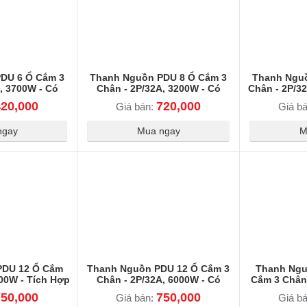
DU 6 Ổ Cắm 3
Thanh Nguồn PDU 8 Ổ Cắm 3
Thanh Nguồ
, 3700W - Có
Chân - 2P/32A, 3200W - Có
Chân - 2P/3
 Vệ An Toàn
Aptomat Bảo Vệ An Toàn
Cảnh 
420,000
720,000
Giá bán:
Giá b
ngay
Mua ngay
M
PDU 12 Ổ Cắm
Thanh Nguồn PDU 12 Ổ Cắm 3
Thanh Ngu
000W - Tích Hợp
Chân - 2P/32A, 6000W - Có
Cắm 3 Chân 
 Vệ An Toàn
Aptomat & Đèn Cảnh Báo An
Có Apto
750,000
750,000
Giá bán:
Giá b
Toàn