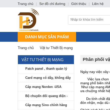
Trang chủ
|
Sơ đồ chỉ đường
|
Giới thiệu
|
Liên hệ
DANH MỤC SẢN PHẨM
Trang chủ
Vật tư Thiết Bị mạng
VẬT TƯ THIẾT BỊ MẠNG
Phân phối vật
Patch panel , thanh quản lý
Ngày nay việc xây 
Card mạng có dây, không dây
Việc lựa chọn vật
mạng phổ biên nhấ
Cáp mạng Norden -USA
Như cáp mạng AMP 
ưa chuộng nhất hiệ
Bộ chuyển đổi quang điện -
Do tính chất đặc 
đón nhận, mặc dù c
Comverter quang - modul
Cáp mạng Sino chính hãng