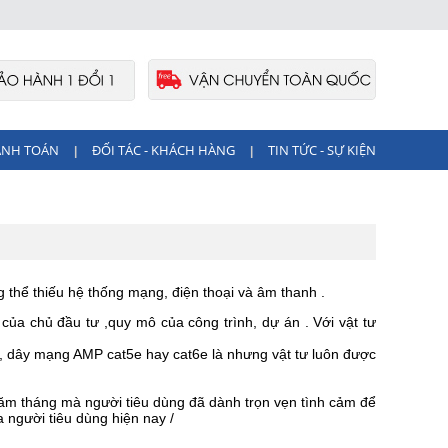
ANH TOÁN
ĐỐI TÁC - KHÁCH HÀNG
TIN TỨC - SỰ KIỆN
|
|
 thể thiếu hệ thống mạng, điện thoại và âm thanh .
ủa chủ đầu tư ,quy mô của công trình, dự án . Với vật tư
, dây mạng AMP cat5e hay cat6e là nhưng vật tư luôn được
m tháng mà người tiêu dùng đã dành trọn vẹn tình cảm để
 người tiêu dùng hiện nay /