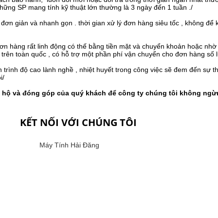
hững SP mang tính kỹ thuật lớn thường là 3 ngày đến 1 tuần ./
đơn giản và nhanh gọn . thời gian xử lý đơn hàng siêu tốc , không để 
ơn hàng rất linh động có thế bằng tiền mặt và chuyển khoản hoặc nhờ 
ng trên toàn quốc , có hỗ trợ một phần phí vận chuyển cho đơn hàng số l
rình độ cao lành nghề , nhiệt huyết trong công việc sẽ đem đến sự th
i/
ộ và đóng góp của quý khách để công ty chúng tôi không ngừng
KẾT NỐI VỚI CHÚNG TÔI
Máy Tính Hải Đăng