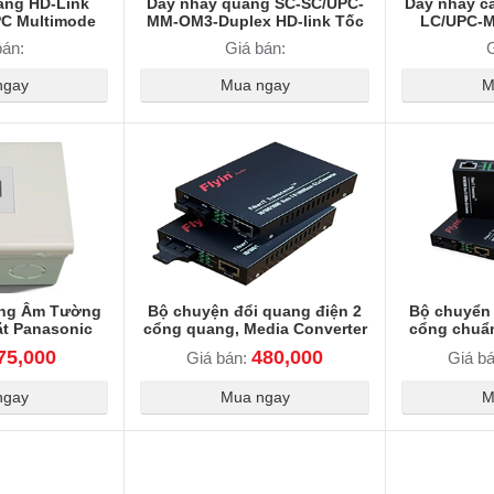
ang HD-Link
Dây nhảy quang SC-SC/UPC-
Dây nhảy c
C Multimode
MM-OM3-Duplex HD-link Tốc
LC/UPC-M
Tốc Độ 10Gb
độ 10Gb
Duplex HD
bán:
Giá bán:
G
LC-XX
ngay
Mua ngay
M
ng Âm Tường
Bộ chuyện đổi quang điện 2
Bộ chuyển 
t Panasonic
cổng quang, Media Converter
cổng chuẩn
Quang FLY-1FIT-SWSXG
Converter
75,000
480,000
Giá bán:
Giá b
Gigabit 25Km Chính Hãng
SWS
ngay
Mua ngay
M