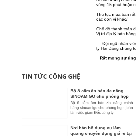
vòng 15 phút hoặc n
Thủ tục mua bán rất 
các đơn vị khác/
Chế độ thanh toán đ
Vị trí địa lý bán hà
Đội ngũ nhân viên t
ty Hải Đăng chúng tô
Rất mong sự ủng h
TIN TỨC CÔNG GHỆ
Bộ ổ cắm ân bàn đa năng
SINOAMIGO cho phòng họp
,bàn giám đốc
Bộ ổ cắm âm bàn đa năng chính
hãng sinoamigo cho phòng họp , bàn
làm việc giám Đốc công ty .
Nơi bán bộ dụng cụ làm
quang chuyên dụng giá rẻ tại