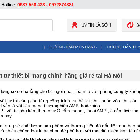
Hotline:
0987.556.423 - 0972874881
HƯỚNG DẪN MUA HÀNG
HƯỚNG DẪN TH
|
|
 tư thiết bị mạng chính hãng giá rẻ tại Hà Nội
dựng cơ sở hạ tầng cho 01 ngôi nhà , tòa nhà văn phòng công ty không
 tư thi công cho từng công trình cụ thể lại phụ thuộc vào nhu cầu c
t vẫn là vật liệu mạng thương hiệu AMP hoặc sino
, vật tư phụ kèm theo như Ổ cắm mạng , thoại AMP , ổ cắm tivi sino 
n nay.
trưng về chất lượng sản phẩm và thương hiệu đã gắn liền qua bao nă
ó nhiều chủng loại khác nhau để phù hợp với mọi điều kiện kinh tế của