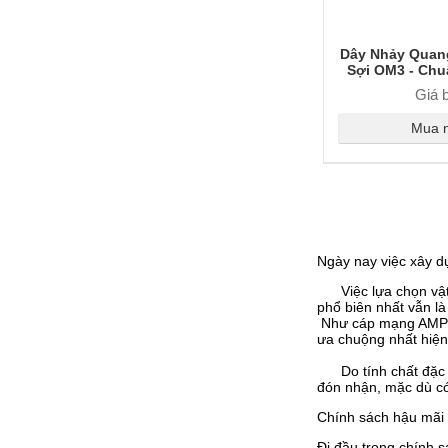
Dây Nhảy Quan
Sợi OM3 - Ch
MTP/MPO, Tố
Giá 
Truyền Dẫ
Mua 
Ngày nay việc xây d
Việc lựa chọn vật t
phổ biên nhất vẫn l
Như cáp mạng AMP , 
ưa chuộng nhất hiện
Do tính chất đặc tr
đón nhận, mặc dù có 
Chính sách hậu mãi v
Đi đầu trong chính s