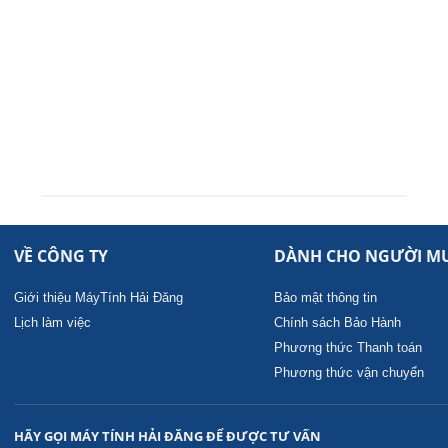
VỀ CÔNG TY
DÀNH CHO NGƯỜI M
Giới thiệu MáyTính Hải Đăng
Bảo mật thông tin
Lịch làm việc
Chính sách Bảo Hành
Phương thức Thanh toán
Phương thức vận chuyển
HÃY GỌI MÁY TÍNH HẢI ĐĂNG ĐỂ ĐƯỢC TƯ VẤN