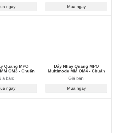
ua ngay
Mua ngay
ảy Quang MPO
Dây Nhảy Quang MPO
 MM OM3 - Chuẩn
Multimode MM OM4 - Chuẩn
ruyền Dữ Liệu Ổn
MPO-MPO, Truyền Dữ Liệu Tốc
iá bán:
Giá bán:
& Tốc Độ Cao
Độ Cao, Suy Hao Thấp
ua ngay
Mua ngay