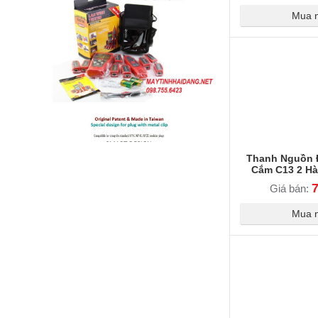
Mua 
Thanh Nguồn 
Cắm C13 2 Hà
220V/6000W - 
Giá bán:
Đèn Cả
Mua 