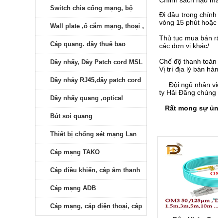
Chính sách hậu mãi 
Switch chia cổng mạng, bộ
Đi đầu trong chính
vòng 15 phút hoặc 
phát Wifi
Wall plate ,ổ cắm mạng, thoại ,
Thủ tục mua bán rấ
đầu bấm RJ11,RJ45
Cáp quang. dây thuê bao
các đơn vị khác/
Chế độ thanh toán 
Dây nhẩy, Dây Patch cord MSL
Vị trí địa lý bán h
Dây nhảy RJ45,dây patch cord
Đội ngũ nhân viên 
ty Hải Đăng chúng t
RJ45 AMP/Commscope
Dây nhẩy quang ,optical
Rất mong sự ủng 
Bút soi quang
Thiết bị chống sét mạng Lan
Cáp mạng TAKO
Cáp điều khiển, cáp âm thanh
Cáp mạng ADB
Cáp mạng, cáp điện thoại, cáp