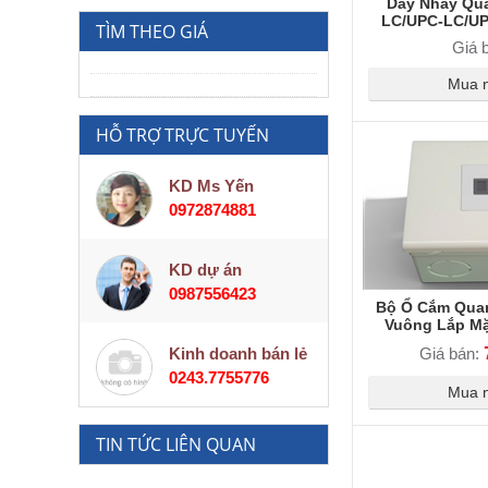
Dây Nhảy Qu
viễn thông
LC/UPC-LC/UP
TÌM THEO GIÁ
OM3 Duplex 
Giá 
Mua 
HỖ TRỢ TRỰC TUYẾN
KD Ms Yến
0972874881
KD dự án
0987556423
Bộ Ổ Cắm Qua
Vuông Lắp Mặ
Kinh doanh bán lẻ
Giá bán:
0243.7755776
Mua 
TIN TỨC LIÊN QUAN