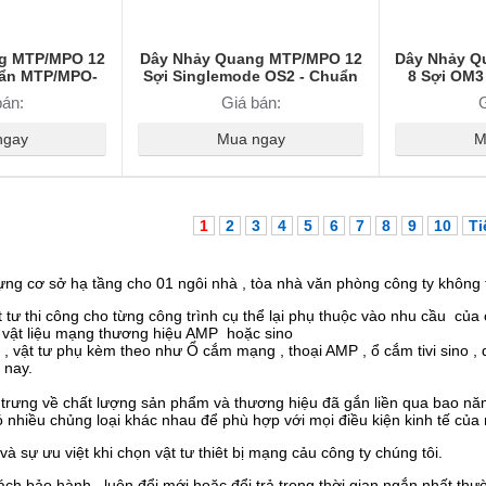
g MTP/MPO 12
Dây Nhảy Quang MTP/MPO 12
Dây Nhảy Q
uẩn MTP/MPO-
Sợi Singlemode OS2 - Chuẩn
8 Sợi OM3 
c Độ Cao &
MTP/MPO-MTP/MPO, Truyền Xa
Chuẩn MTP
bán:
Giá bán:
G
n Ổn Định
Ổn Định
Tín H
ngay
Mua ngay
M
1
2
3
4
5
6
7
8
9
10
Ti
ựng cơ sở hạ tầng cho 01 ngôi nhà , tòa nhà văn phòng công ty không t
ư thi công cho từng công trình cụ thể lại phụ thuộc vào nhu cầu của c
à vật liệu mạng thương hiệu AMP hoặc sino
vật tư phụ kèm theo như Ổ cắm mạng , thoại AMP , ổ cắm tivi sino ,
 nay.
ưng về chất lượng sản phẩm và thương hiệu đã gắn liền qua bao năm
nhiều chủng loại khác nhau để phù hợp với mọi điều kiện kinh tế của 
à sự ưu việt khi chọn vật tư thiêt bị mạng cảu công ty chúng tôi.
ách bảo hành, luôn đổi mới hoặc đổi trả trong thời gian ngắn nhất thư