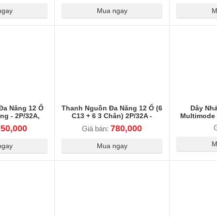
ngay
Mua ngay
M
Đa Năng 12 Ổ
Thanh Nguồn Đa Năng 12 Ổ (6
Dây Nh
ng - 2P/32A,
C13 + 6 3 Chân) 2P/32A -
Multimode
Có Aptomat &
220V/6000W, Có Aptomat & Đèn
MPO-MPO, T
750,000
780,000
G
Giá bán:
nh Báo
Báo An Toàn
Định 
M
ngay
Mua ngay