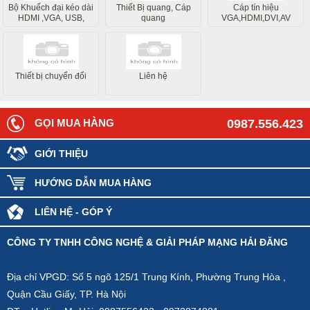
Bộ Khuếch đại kéo dài
Thiết Bị quang, Cáp
Cáp tín hiệu
HDMI ,VGA, USB,
quang
VGA,HDMI,DVI,AV
Internet
Thiết bị chuyển đổi
Liên hệ
GỌI MUA HÀNG
0987.556.423
GIỚI THIỆU
HƯỚNG DẪN MUA HÀNG
LIÊN HỆ - GÓP Ý
CÔNG TY TNHH CÔNG NGHỆ & GIẢI PHÁP MẠNG HẢI ĐĂNG
Địa chỉ VPGD: Số 5 ngõ 125/1 Trung Kính, Phường Trung Hòa ,
Quận Cầu Giấy, TP. Hà Nội