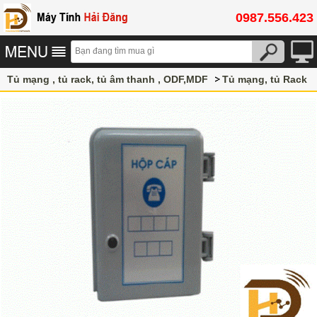
0987.556.423
Tủ mạng , tủ rack, tủ âm thanh , ODF,MDF
Tủ mạng, tủ Rack