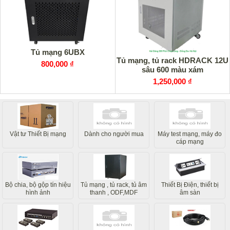
Tủ mạng 6UBX
Tủ mạng, tủ rack HDRACK 12U
800,000 ₫
sâu 600 màu xám
1,250,000 ₫
Vật tư Thiết Bị mạng
Dành cho người mua
Máy test mạng, máy đo
cáp mạng
Bộ chia, bộ gộp tín hiệu
Tủ mạng , tủ rack, tủ âm
Thiết Bị Điện, thiết bị
hình ảnh
thanh , ODF,MDF
âm sàn