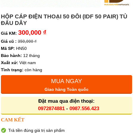
HỘP CÁP ĐIỆN THOẠI 50 ĐÔI (IDF 50 PAIR) TỦ
ĐẤU DÂY
300,000 ₫
Giá KM:
Giá cũ :
350,000 ₫
Mã SP:
HN50
Bảo hành:
12 tháng
Xuất xứ:
Việt nam
Tình trạng:
còn hàng
MUA NGAY
Giao hàng Toàn quốc
Đặt mua qua điện thoại:
0972874881
-
0987.556.423
CAM KẾT
Trả tiền đúng giá trị sản phẩm