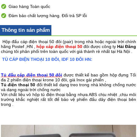
Giao hàng Toàn quốc
Đảm bảo chất lượng hàng. Đổi trả SP lỗi
Thông tin sản phẩm
Hộp đấu cáp điện thoại 50 đôi (pair) trong nhà hoặc ngoài trời chính
hãng Postef ,HN ,
hộp cáp điện thoại 50
đôi được công ty
Hải Đăng
chúng tôi phân phối trên toàn quốc với giá thành rẻ nhất tại Hà Nội .
TỦ CÁP ĐIỆN THOẠI 10 ĐÔI, IDF 10 ĐÔI HN:
Tủ đấu cáp điện thoại 50 đôi
được thiết kế bao gồm hộp đựng Tối
đa 2 phiến điện thoại krone 10 đôi, giá Inox gài phiến ,
Tủ điện thoại 50
đổi thiết kế dạng treo trong nhà không chống nước
và dạng ngoài trời chống nước
Với chất liệu vỏ hộp tủ điện thoại bằng nhựa ABS chịu nhiệt ,chịu môi
trường khắc nghiệt rất tốt để bảo vệ phiến đấu dây điện thoại bên
trong .