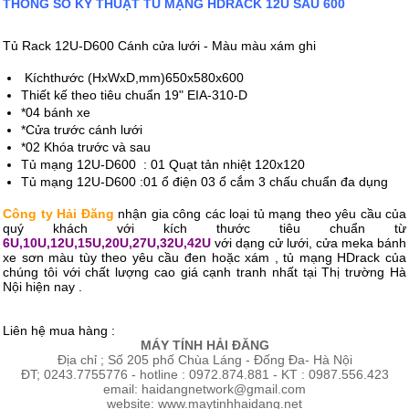
THÔNG SỐ KỸ THUẬT TỦ MẠNG HDRACK 12U SÂU 600
Tủ Rack 12U-D600 Cánh cửa lưới - Màu màu xám ghi
Kíchthước (HxWxD,mm)650x580x600
Thiết kế theo tiêu chuẩn 19" EIA-310-D
*04 bánh xe
*Cửa trước cánh lưới
*02 Khóa trước và sau
Tủ mạng 12U-D600 : 01 Quạt tản nhiệt 120x120
Tủ mạng 12U-D600 :01 ổ điện 03 ổ cắm 3 chấu chuẩn đa dụng
Công ty Hải Đăng
nhận gia công các loại tủ mạng theo yêu cầu của
quý khách với kích thước tiêu chuẩn từ
6U,10U,12U,15U,20U,27U,32U,42U
với dạng cử lưới, cửa meka bánh
xe sơn màu tùy theo yêu cầu đen hoặc xám , tủ mạng HDrack của
chúng tôi với chất lượng cao giá cạnh tranh nhất tại Thị trường Hà
Nội hiện nay .
Liên hệ mua hàng :
MÁY TÍNH HẢI ĐĂNG
Địa chỉ ; Số 205 phố Chùa Láng - Đống Đa- Hà Nội
ĐT; 0243.7755776 - hotline : 0972.874.881 - KT : 0987.556.423
email: haidangnetwork@gmail.com
website: www.maytinhhaidang.net