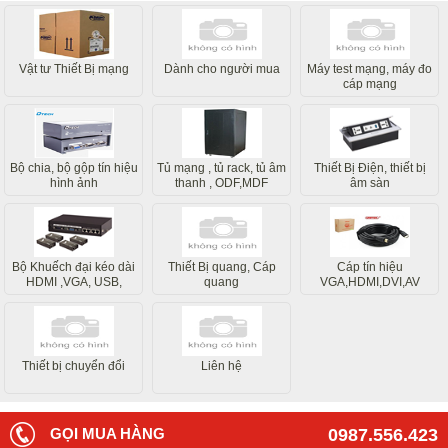
Vật tư Thiết Bị mạng
Dành cho người mua
Máy test mạng, máy đo
cáp mạng
Bộ chia, bộ gộp tín hiệu
Tủ mạng , tủ rack, tủ âm
Thiết Bị Điện, thiết bị
hình ảnh
thanh , ODF,MDF
âm sàn
Bộ Khuếch đại kéo dài
Thiết Bị quang, Cáp
Cáp tín hiệu
HDMI ,VGA, USB,
quang
VGA,HDMI,DVI,AV
Internet
Thiết bị chuyển đổi
Liên hệ
GỌI MUA HÀNG
0987.556.423