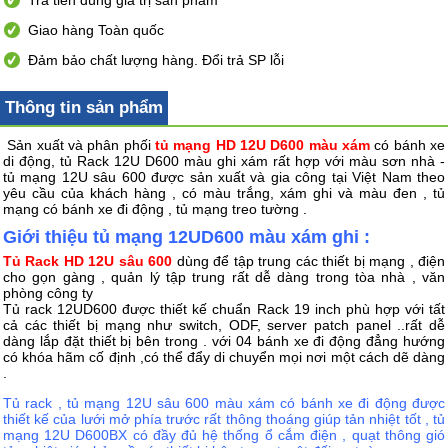
Trả tiền đúng giá trị sản phẩm
Giao hàng Toàn quốc
Đảm bảo chất lượng hàng. Đổi trả SP lỗi
Thông tin sản phẩm
Sản xuất và phân phối
tủ mạng HD 12U D600 màu xám
có bánh xe
di động, tủ Rack 12U D600 màu ghi xám rất hợp với màu sơn nhà -
tủ mạng 12U sâu 600 được sản xuất và gia công tại Việt Nam theo
yêu cầu của khách hàng , có màu trắng, xám ghi và màu đen , tủ
mạng có bánh xe đi động , tủ mạng treo tường .
Giới thiệu tủ mạng 12UD600 màu xám ghi :
Tủ Rack HD 12U sâu 600
dùng để tập trung các thiết bị mạng , điện
cho gọn gàng , quản lý tập trung rất dễ dàng trong tòa nhà , văn
phòng công ty
Tủ rack 12UD600 được thiết kế chuẩn Rack 19 inch phù hợp với tất
cả các thiết bị mạng như switch, ODF, server patch panel ..rất dễ
dàng lắp đặt thiết bị bên trong . với 04 bánh xe đi động đẳng hướng
có khóa hãm cố định ,có thể đẩy di chuyển mọi nơi một cách dẽ dàng
.
Tủ rack , tủ mạng 12U sâu 600 màu xám có bánh xe đi động được
thiết kế của lưới mở phía trước rất thông thoáng giúp tản nhiệt tốt , tủ
mạng 12U D600BX có đầy đủ hệ thống ổ cắm điện , quạt thông gió