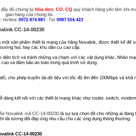
ó đầy đủ chứng từ
Hóa đơn
,
CO
,
CQ
quý khách hàng yên tâm khi mu
gian hàng của chúng tôi.
y:
Hotline:
0972.874.881
- Tel:
0987.556.423
valink CC-14-00230
à một sản phẩm thiết bị mạng của hãng Novalink, được thiết kế để s
 trường học hay các khu dân cư cao cấp.
iệm diện tích và tránh những va chạm với các vật dụng khác. Nhân m
n cao và đảm bảo an toàn trong quá trình sử dụng.
cat5, cho phép truyền tải dữ liệu với tốc độ lên đến 100Mbps và khả
ễ dàng kết nối với các thiết bị mạng khác như router, switch, mode
5e Novalink mã CC-14-00230
là sự lựa chọn tốt cho những ai đang 
uyền tải tương đối đáp ứng nhu cầu cho các ứng dụng thông thường.
ovalink CC-14-00230