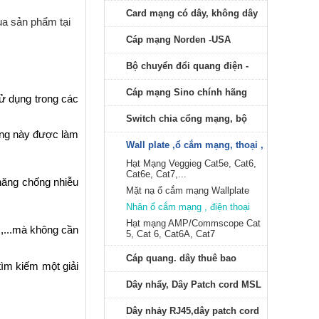
Card mạng có dây, không dây
a sản phẩm tại
Cáp mạng Norden -USA
Bộ chuyển đổi quang điện -
Comverter quang - modul
Cáp mạng Sino chính hãng
ử dụng trong các
Switch chia cổng mạng, bộ
ạng này được làm
phát Wifi
Wall plate ,ổ cắm mạng, thoại ,
Hạt Mạng Veggieg Cat5e, Cat6,
đầu bấm RJ11,RJ45
Cat6e, Cat7,...
 năng chống nhiễu
Mặt nạ ổ cắm mạng Wallplate
Nhân ổ cắm mạng , điện thoại
Hạt mạng AMP/Commscope Cat
m,...mà không cần
5, Cat 6, Cat6A, Cat7
Cáp quang. dây thuê bao
tìm kiếm một giải
Dây nhẩy, Dây Patch cord MSL
Dây nhảy RJ45,dây patch cord