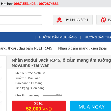
Hotline:
0987.556.423 - 0972874881
HƯỚNG DẪN MUA HÀNG
HƯỚNG DẪN TH
|
|
mạng, thoại , đầu bấm RJ11,RJ45
Nhân ổ cắm mạng , điện thoại
Nhân Modul Jack RJ45, ổ cắm mạng âm tường
Novalink -Tai Wan
Mã SP : CC-14-00230
Xuất xứ : Đài Loan
Bảo hành : 12 tháng
Tình trạng : Còn hàng
Giá thị trường :
65,000 VNĐ
Giá bán
MUA NGAY
52,000
VNĐ