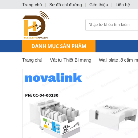
Trang chủ
|
Sơ đồ chỉ đường
|
Giới thiệu
|
Liên hệ
DANH MỤC SẢN PHẨM
Trang chủ
Vật tư Thiết Bị mạng
Wall plate ,ổ cắm 