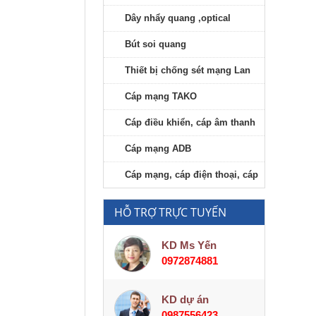
RJ45 AMP/Commscope
Dây nhẩy quang ,optical
Bút soi quang
Thiết bị chống sét mạng Lan
Cáp mạng TAKO
Cáp điều khiển, cáp âm thanh
Cáp mạng ADB
Cáp mạng, cáp điện thoại, cáp
viễn thông
HỖ TRỢ TRỰC TUYẾN
KD Ms Yến
0972874881
KD dự án
0987556423