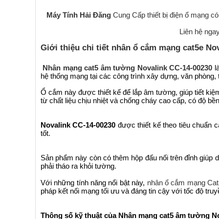
Máy Tính Hải Đăng
Cung Cấp thiết bị điện ổ mạng c
Liên hệ nga
Giới thiệu chi tiết nhân ổ cắm mạng cat5e No
Nhân mạng cat5 âm tường Novalink CC-14-00230
l
hệ thống mạng tại các công trình xây dựng, văn phòng,
Ổ cắm này được thiết kế để lắp âm tường, giúp tiết k
từ chất liệu chịu nhiệt và chống cháy cao cấp, có độ bề
Novalink CC-14-00230
được thiết kế theo tiêu chuẩn 
tốt.
Sản phẩm này còn có thêm hộp đấu nối trên đỉnh giúp d
phải tháo ra khỏi tường.
Với những tính năng nổi bật này,
nhân ổ cắm mạng Cat
pháp kết nối mạng tối ưu và đáng tin cậy với tốc độ tr
Thông số kỹ thuật của Nhân mạng cat5 âm tường N