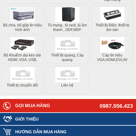
Bộ chia, bộ gộp tín hiệu
Tủ mạng , tủ rack, tủ âm
Thiết Bị Điện, thiết bị
hình ảnh
thanh , ODF,MDF
âm sàn
Bộ Khuếch đại kéo dài
Thiết Bị quang, Cáp
Cáp tín hiệu
HDMI ,VGA, USB,
quang
VGA,HDMI,DVI,AV
Internet
Thiết bị chuyển đổi
Liên hệ
GỌI MUA HÀNG
0987.556.423
GIỚI THIỆU
HƯỚNG DẪN MUA HÀNG