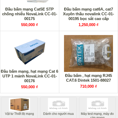
Đầu bấm mạng Cat5E STP
Đầu bấm mạng cat6A, cat7
chống nhiễu NovaLink CC-01-
Xuyên thấu novalink CC-01-
00175
00195 bọc sắt cao cấp
550,000 ₫
1,250,000 ₫
Đầu bấm mạng, hạt mạng Cat 6
Đầu bấm , hạt mạng RJ45
UTP 1 mảnh NovaLink CC-01-
CAT.6 Dintek 1501-88027
00176
710,000 ₫
550,000 ₫
Vật tư Thiết Bị mạng
Dành cho người mua
Máy test mạng, máy đo
cáp mạng