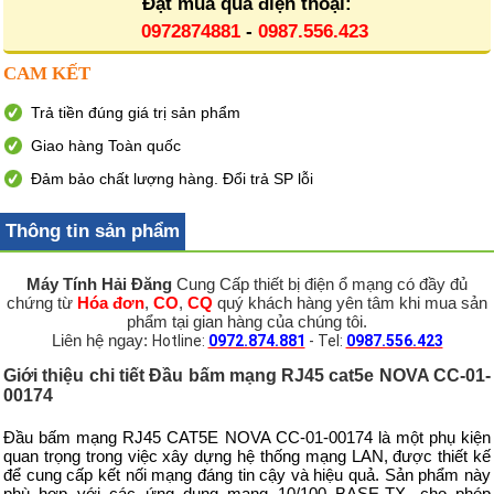
Đặt mua qua điện thoại:
0972874881
-
0987.556.423
CAM KẾT
Trả tiền đúng giá trị sản phẩm
Giao hàng Toàn quốc
Đảm bảo chất lượng hàng. Đổi trả SP lỗi
Thông tin sản phẩm
Máy Tính Hải Đăng
Cung Cấp thiết bị điện ổ mạng có đầy đủ
chứng từ
Hóa đơn
,
CO
,
CQ
quý khách hàng yên tâm khi mua sản
phẩm tại gian hàng của chúng tôi.
Liên hệ ngay:
Hotline:
0972.874.881
- Tel:
0987.556.423
Giới thiệu chi tiết Đầu bấm mạng RJ45 cat5e NOVA CC-01-
00174
Đầu bấm mạng RJ45 CAT5E NOVA CC-01-00174 là một phụ kiện
quan trọng trong việc xây dựng hệ thống mạng LAN, được thiết kế
để cung cấp kết nối mạng đáng tin cậy và hiệu quả. Sản phẩm này
phù hợp với các ứng dụng mạng 10/100 BASE-TX, cho phép