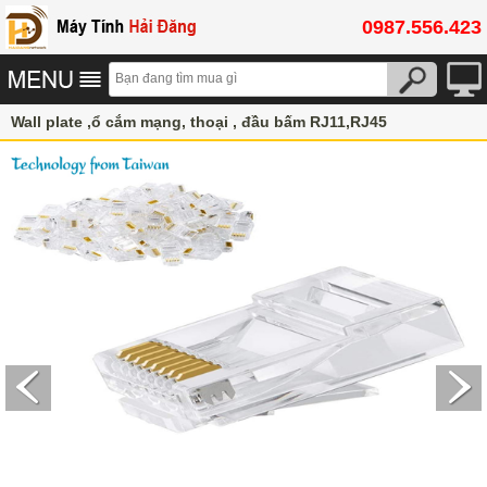
0987.556.423
Wall plate ,ổ cắm mạng, thoại , đầu bấm RJ11,RJ45
Vật tư Thiết Bị mạng
Hạt mạng AMP/Commscope Cat 5, Cat 6, Cat6A, Cat7