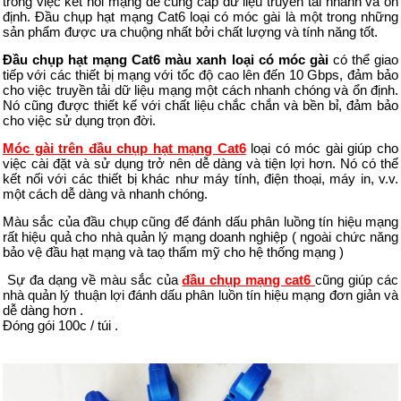
trong việc kết nối mạng để cung cấp dữ liệu truyền tải nhanh và ổn
định. Đầu chụp hạt mạng Cat6 loại có móc gài là một trong những
sản phẩm được ưa chuộng nhất bởi chất lượng và tính năng tốt.
Đầu chụp hạt mạng Cat6 màu xanh loại có móc gài
có thể giao
tiếp với các thiết bị mạng với tốc độ cao lên đến 10 Gbps, đảm bảo
cho việc truyền tải dữ liệu mạng một cách nhanh chóng và ổn định.
Nó cũng được thiết kế với chất liệu chắc chắn và bền bỉ, đảm bảo
cho việc sử dụng trọn đời.
Móc gài trên đầu chụp hạt mạng Cat6
loại có móc gài giúp cho
việc cài đặt và sử dụng trở nên dễ dàng và tiện lợi hơn. Nó có thể
kết nối với các thiết bị khác như máy tính, điện thoại, máy in, v.v.
một cách dễ dàng và nhanh chóng.
Màu sắc của đầu chụp cũng để đánh dấu phân luồng tín hiệu mạng
rất hiệu quả cho nhà quản lý mạng doanh nghiệp ( ngoài chức năng
bảo vệ đầu hạt mạng và taọ thẩm mỹ cho hệ thống mạng )
Sự đa dạng về màu sắc của
đầu chụp mạng cat6
cũng giúp các
nhà quản lý thuận lợi đánh dấu phân luồn tín hiệu mạng đơn giản và
dễ dàng hơn .
Đóng gói 100c / túi .