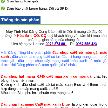
Giao hàng Toàn quốc
Đảm bảo chất lượng hàng. Đổi trả SP lỗi
Thông tin sản phẩm
Máy Tính Hải Đăng
Cung Cấp thiết bị điện ổ mạng có đầy đủ
chứng từ
Hóa đơn
,
CO
,
CQ
quý khách hàng yên tâm khi mua sản
phẩm tại gian hàng của chúng tôi.
Liên hệ ngay:
Hotline:
0972.874.881
- Tel:
0987.556.423
Hải Đăng Tổng kho phân phối
đầu chụp cat6 có móc gài màu
xanh
, đầu chụp hạt mạng cat6 có tai, đầu bit hạng mạng cao su có
móc gài , đầu chụp chụp dây mạng cat6 màu xanh có móc gài
được Hải Đăng phân phối toàn quốc giá rẻ nhất
.
Đầu chụp hạt mạng RJ45 cat6 màu xanh có móc gài
chất liệu
bằng nhựa mềm mại
Đường kính đầu chụt cat6 có tai màu xanh Blue là 4-6mm thích
hợp dùng cho cáp mạng cat6, cat6E
Màu xanh Blue phù hợp chuẩn cáp mạng cat6
Đầu chụp hạt mạng Cat6 màu xanh Blue
là phụ kiện quan trọng