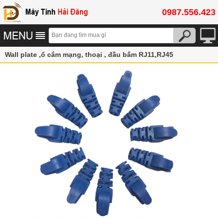
0987.556.423
Wall plate ,ổ cắm mạng, thoại , đầu bấm RJ11,RJ45
Vật tư Thiết Bị mạng
Hạt mạng AMP/Commscope Cat 5, Cat 6, Cat6A, Cat7