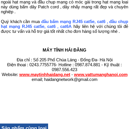
ngoài hạt mạng và đầu chụp mạng có móc gài trong hạt mạng loại
này dùng bấm dây Patch cord , dây nhẩy mạng rất đẹp và chuyên
nghiệp .
Quý khách cần mua
đầu bấm mạng RJ45 cat5e, cat6 , đầu chụp
hạt mạng RJ45 cat5e, cat6 , cat6A
hãy liên hệ với chúng tôi đẻ
được tư vấn và hỗ trợ giá tốt nhất cho đơn hàng số lượng nhé .
MÁY TÍNH HẢI ĐĂNG
Địa chỉ : Số 205 Phố Chùa Láng - Đống Đa- Hà Nội
Điện thoại : 0243.7755776- Hotline : 0987.874.881 - Kỹ thuật :
0987.556.423
Website:
www.maytinhhaidang.net
-
www.vattumanghanoi.com
email; haidangnetwork@gmail.com
Sản phẩm cùng loại