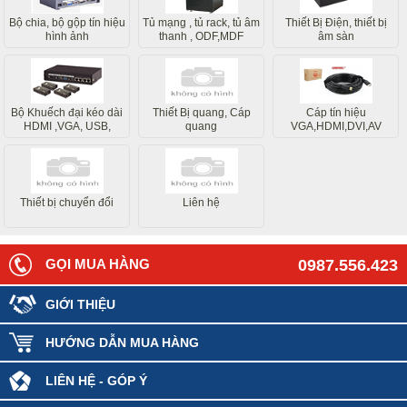
Bộ chia, bộ gộp tín hiệu
Tủ mạng , tủ rack, tủ âm
Thiết Bị Điện, thiết bị
hình ảnh
thanh , ODF,MDF
âm sàn
Bộ Khuếch đại kéo dài
Thiết Bị quang, Cáp
Cáp tín hiệu
HDMI ,VGA, USB,
quang
VGA,HDMI,DVI,AV
Internet
Thiết bị chuyển đổi
Liên hệ
GỌI MUA HÀNG
0987.556.423
GIỚI THIỆU
HƯỚNG DẪN MUA HÀNG
LIÊN HỆ - GÓP Ý