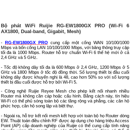
Bộ phát WiFi Ruijie RG-EW1800GX PRO (Wi-Fi 6
AX1800, Dual-band, Gigabit, Mesh)
-
RG-EW1800GX PRO
cung cấp một cổng WAN 10/100/1000
Mbps và bốn cổng LAN 10/100/1000 Mbps, với băng thông truy cập
tối đa là 1000 Mbps. Router hỗ trợ chuẩn Wi-Fi 6 thế hệ mới ở cả
2,4 GHz và 5 GHz.
- Tốc độ không dây tối đa là 600 Mbps ở 2,4 GHz, 1200 Mbps ở 5
GHz và 1800 Mbps ở tốc độ đồng thời. Số lượng thiết bị đầu cuối
không dây được khuyến nghị là 48, cao hơn 50% so với số lượng
thiết bị đầu cuối được hỗ trợ bởi Wi-Fi 5.
- Công nghệ Ruijie Reyee Mesh cho phép kết nối nhanh nhiều
Router mà không cần cáp hoặc cấu hình. Bằng cách này, tín hiệu
Wi-Fi có thể phủ sóng toàn bộ các tầng rộng và phẳng, các căn hộ
phức hợp, căn hộ song lập và biệt thự.
- Ngoài ra, hỗ trợ kết nối mesh kết hợp với toàn bộ họ Router dòng
EW. Thuật toán điều chỉnh RF được áp dụng cho hàng triệu Access
Point (AP) cấp doanh nghiệp của Ruijie có thể cung cấp tính năng