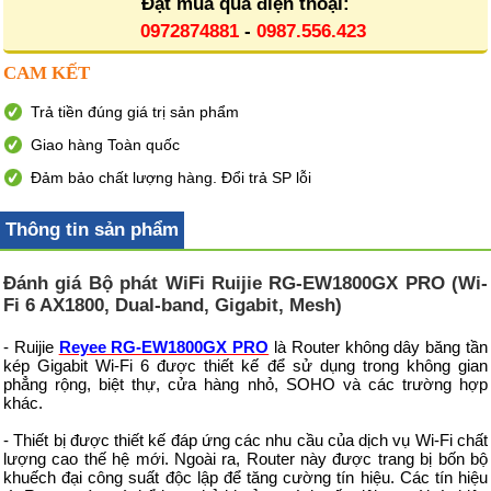
Đặt mua qua điện thoại:
0972874881
-
0987.556.423
CAM KẾT
Trả tiền đúng giá trị sản phẩm
Giao hàng Toàn quốc
Đảm bảo chất lượng hàng. Đổi trả SP lỗi
Thông tin sản phẩm
Đánh giá Bộ phát WiFi Ruijie RG-EW1800GX PRO (Wi-
Fi 6 AX1800, Dual-band, Gigabit, Mesh)
- Ruijie
Reyee RG-EW1800GX PRO
là Router không dây băng tần
kép Gigabit Wi-Fi 6 được thiết kế để sử dụng trong không gian
phẳng rộng, biệt thự, cửa hàng nhỏ, SOHO và các trường hợp
khác.
- Thiết bị được thiết kế đáp ứng các nhu cầu của dịch vụ Wi-Fi chất
lượng cao thế hệ mới. Ngoài ra, Router này được trang bị bốn bộ
khuếch đại công suất độc lập để tăng cường tín hiệu. Các tín hiệu