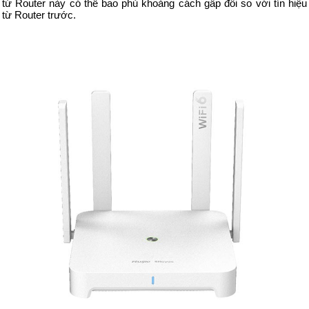
từ Router này có thể bao phủ khoảng cách gấp đôi so với tín hiệu
từ Router trước.