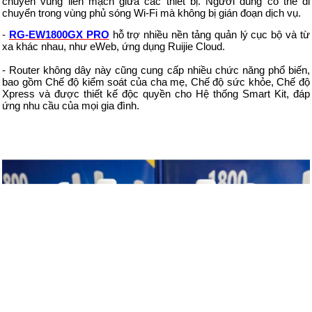
chuyển vùng liền mạch giữa các thiết bị. Người dùng có thể di
chuyển trong vùng phủ sóng Wi-Fi mà không bị gián đoạn dịch vụ.
-
RG-EW1800GX PRO
hỗ trợ nhiều nền tảng quản lý cục bộ và từ
xa khác nhau, như eWeb, ứng dụng Ruijie Cloud.
- Router không dây này cũng cung cấp nhiều chức năng phổ biến,
bao gồm Chế độ kiểm soát của cha mẹ, Chế độ sức khỏe, Chế độ
Xpress và được thiết kế độc quyền cho Hệ thống Smart Kit, đáp
ứng nhu cầu của mọi gia đình.