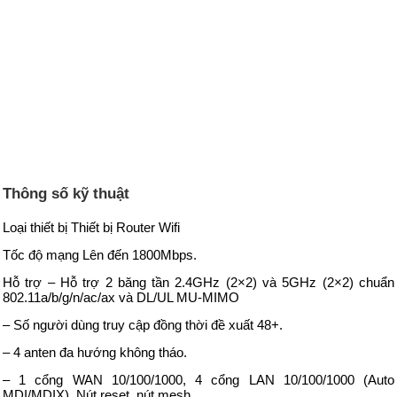
Thông số kỹ thuật
Loại thiết bị Thiết bị Router Wifi
Tốc độ mạng Lên đến 1800Mbps.
Hỗ trợ – Hỗ trợ 2 băng tần 2.4GHz (2×2) và 5GHz (2×2) chuẩn
802.11a/b/g/n/ac/ax và DL/UL MU-MIMO
– Số người dùng truy cập đồng thời đề xuất 48+.
– 4 anten đa hướng không tháo.
– 1 cổng WAN 10/100/1000, 4 cổng LAN 10/100/1000 (Auto
MDI/MDIX). Nút reset, nút mesh.