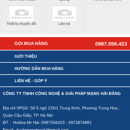
Internet
Thiết bị chuyển đổi
Liên hệ
GỌI MUA HÀNG
0987.556.423
GIỚI THIỆU
HƯỚNG DẪN MUA HÀNG
LIÊN HỆ - GÓP Ý
CÔNG TY TNHH CÔNG NGHỆ & GIẢI PHÁP MẠNG HẢI ĐĂNG
Địa chỉ VPGD: Số 5 ngõ 125/1 Trung Kính, Phường Trung Hòa ,
Quận Cầu Giấy, TP. Hà Nội
ĐT : Hotline:Mr Hải :0987556423 - 0972874881
Email: haidangnetwork@gmail.com