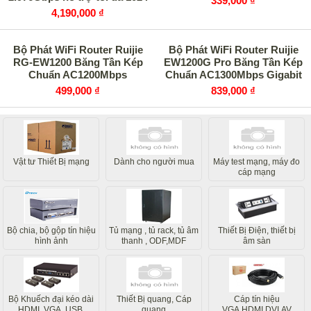
339,000 ₫
người dùng
4,190,000 ₫
Bộ Phát WiFi Router Ruijie
Bộ Phát WiFi Router Ruijie
RG-EW1200 Băng Tần Kép
EW1200G Pro Băng Tần Kép
Chuẩn AC1200Mbps
Chuẩn AC1300Mbps Gigabit
499,000 ₫
839,000 ₫
Vật tư Thiết Bị mạng
Dành cho người mua
Máy test mạng, máy đo
cáp mạng
Bộ chia, bộ gộp tín hiệu
Tủ mạng , tủ rack, tủ âm
Thiết Bị Điện, thiết bị
hình ảnh
thanh , ODF,MDF
âm sàn
Bộ Khuếch đại kéo dài
Thiết Bị quang, Cáp
Cáp tín hiệu
HDMI ,VGA, USB,
quang
VGA,HDMI,DVI,AV