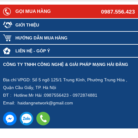
GỌI MUA HÀNG
0987.556.423
GIỚI THIỆU
HƯỚNG DẪN MUA HÀNG
LIÊN HỆ - GÓP Ý
CÔNG TY TNHH CÔNG NGHỆ & GIẢI PHÁP MẠNG HẢI ĐĂNG
Địa chỉ VPGD: Số 5 ngõ 125/1 Trung Kính, Phường Trung Hòa ,
Quận Cầu Giấy, TP. Hà Nội
ĐT : Hotline:Mr Hải :0987556423 - 0972874881
Email: haidangnetwork@gmail.com
Về trang chủ
Về đầu trang