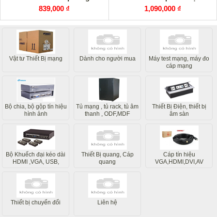
839,000 ₫
1,090,000 ₫
Vật tư Thiết Bị mạng
Dành cho người mua
Máy test mạng, máy đo
cáp mạng
Bộ chia, bộ gộp tín hiệu
Tủ mạng , tủ rack, tủ âm
Thiết Bị Điện, thiết bị
hình ảnh
thanh , ODF,MDF
âm sàn
Bộ Khuếch đại kéo dài
Thiết Bị quang, Cáp
Cáp tín hiệu
HDMI ,VGA, USB,
quang
VGA,HDMI,DVI,AV
Internet
Thiết bị chuyển đổi
Liên hệ