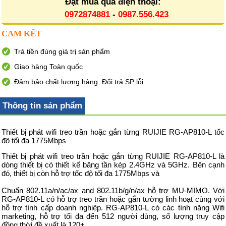
Đặt mua qua điện thoại:
0972874881
-
0987.556.423
CAM KẾT
Trả tiền đúng giá trị sản phẩm
Giao hàng Toàn quốc
Đảm bảo chất lượng hàng. Đổi trả SP lỗi
Thông tin sản phẩm
Thiết bị phát wifi treo trần hoặc gắn từng RUIJIE RG-AP810-L tốc
độ tối đa 1775Mbps
Thiết bị phát wifi treo trần hoặc gắn từng RUIJIE RG-AP810-L là
dòng thiết bị có thiết kế băng tần kép 2.4GHz và 5GHz. Bên cạnh
đó, thiết bị còn hỗ trợ tốc độ tối đa 1775Mbps và
Chuẩn 802.11a/n/ac/ax and 802.11b/g/n/ax hỗ trợ MU-MIMO. Với
RG-AP810-L có hỗ trợ treo trần hoặc gắn tường linh hoạt cùng với
hỗ trợ tính cấp doanh nghiệp. RG-AP810-L có các tính năng Wifi
marketing, hỗ trợ tối đa đến 512 người dùng, số lượng truy cập
đồng thời đề xuất là 120+.