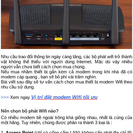
Nhu cầu trao đổi thông tin ngày càng tăng, các bộ phát wifi trở thành
vật không thể thiếu với người dùng Internet. Mặc dù vậy nhiều
người vẫn chưa biết cách chọn mua chúng.
Nếu mua nhầm thiết bị gắn kèm cả modem trong khi nhà đã có
modem cáp quang , bạn sẽ bỏ phí vài trăm nghìn.
Bài viết sau đây sẽ tư vấn cách chọn mua thiết bị modem Wifi theo
nhu cầu sử dụng.
Vị trí đặt modem Wifi tối ưu
>>>
Xem ngay
Nên chọn bộ phát Wifi nào?
Có nhiều modem bề ngoài trông khá giống nhau, nhất là cùng của
một hãng. Tuy nhiên, chúng được phân ra thành 3 loại là :
1.
Access Point
(chỉ có cổng cắm LAN) không cấp phát địa chỉ IP,