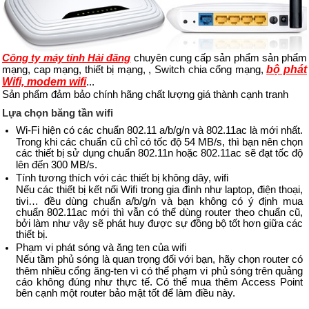
Công ty máy tính Hải đăng
chuyên cung cấp sản phẩm sản phẩm
mạng, cap mạng, thiết bị mạng, , Switch chia cổng mạng,
bộ phát
Wifi, modem wifi
...
Sản phẩm đảm bảo chính hãng chất lượng giá thành cạnh tranh
Lựa chọn băng tần wifi
Wi-Fi hiện có các chuẩn 802.11 a/b/g/n và 802.11ac là mới nhất.
Trong khi các chuẩn cũ chỉ có tốc độ 54 MB/s, thì bạn nên chọn
các thiết bị sử dụng chuẩn 802.11n hoặc 802.11ac sẽ đạt tốc độ
lên đến 300 MB/s.
Tính tương thích với các thiết bị không dây, wifi
Nếu các thiết bị kết nối Wifi trong gia đình như laptop, điện thoại,
tivi… đều dùng chuẩn a/b/g/n và bạn không có ý định mua
chuẩn 802.11ac mới thì vẫn có thể dùng router theo chuẩn cũ,
bởi làm như vậy sẽ phát huy được sự đồng bộ tốt hơn giữa các
thiết bị.
Phạm vi phát sóng và ăng ten của wifi
Nếu tầm phủ sóng là quan trọng đối với bạn, hãy chọn router có
thêm nhiều cổng ăng-ten vì có thể phạm vi phủ sóng trên quảng
cáo không đúng như thực tế. Có thể mua thêm Access Point
bên cạnh một router bảo mật tốt để làm điều này.