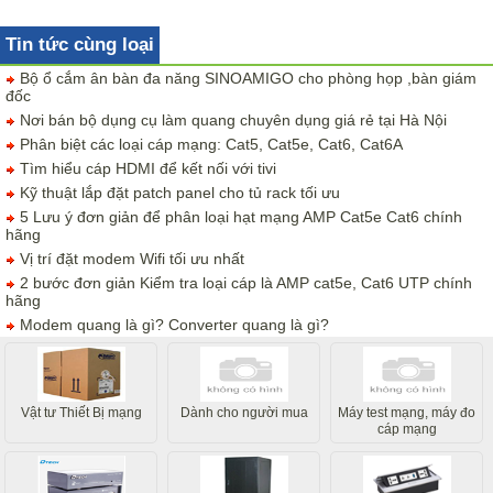
Tin tức cùng loại
Bộ ổ cắm ân bàn đa năng SINOAMIGO cho phòng họp ,bàn giám
đốc
Nơi bán bộ dụng cụ làm quang chuyên dụng giá rẻ tại Hà Nội
Phân biệt các loại cáp mạng: Cat5, Cat5e, Cat6, Cat6A
Tìm hiểu cáp HDMI để kết nối với tivi
Kỹ thuật lắp đặt patch panel cho tủ rack tối ưu
5 Lưu ý đơn giản để phân loại hạt mạng AMP Cat5e Cat6 chính
hãng
Vị trí đặt modem Wifi tối ưu nhất
2 bước đơn giản Kiểm tra loại cáp là AMP cat5e, Cat6 UTP chính
hãng
Modem quang là gì? Converter quang là gì?
Vật tư Thiết Bị mạng
Dành cho người mua
Máy test mạng, máy đo
cáp mạng