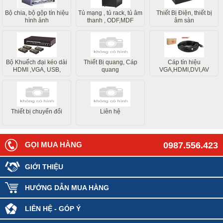
Bộ chia, bộ gộp tín hiệu
Tủ mạng , tủ rack, tủ âm
Thiết Bị Điện, thiết bị
hình ảnh
thanh , ODF,MDF
âm sàn
Bộ Khuếch đại kéo dài
Thiết Bị quang, Cáp
Cáp tín hiệu
HDMI ,VGA, USB,
quang
VGA,HDMI,DVI,AV
Internet
Thiết bị chuyển đổi
Liên hệ
GỌI MUA HÀNG
0987.556.423
GIỚI THIỆU
HƯỚNG DẪN MUA HÀNG
LIÊN HỆ - GÓP Ý