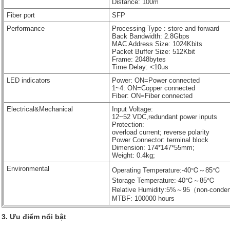
Distance: 100m
Fiber port
SFP
Performance
Processing Type : store and forward
Back Bandwidth: 2.8Gbps
MAC Address Size: 1024Kbits
Packet Buffer Size: 512Kbit
Frame: 2048bytes
Time Delay: <10us
LED indicators
Power: ON=Power connected
1~4: ON=Copper connected
Fiber: ON=Fiber connected
Electrical&Mechanical
Input Voltage:
12~52 VDC,redundant power inputs
Protection:
overload current; reverse polarity
Power Connector: terminal block
Dimension: 174*147*55mm;
Weight: 0.4kg;
Environmental
Operating Temperature:-40℃～85℃
Storage Temperature:-40℃～85℃
Relative Humidity:5%～95（non-conde
MTBF: 100000 hours
3. Ưu điểm nổi bật