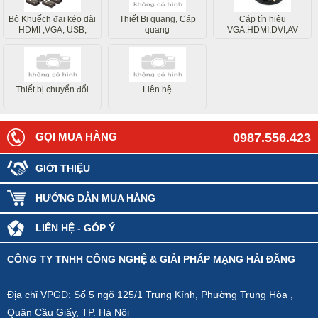
Bộ Khuếch đại kéo dài
Thiết Bị quang, Cáp
Cáp tín hiệu
HDMI ,VGA, USB,
quang
VGA,HDMI,DVI,AV
Internet
Thiết bị chuyển đổi
Liên hệ
GỌI MUA HÀNG
0987.556.423
GIỚI THIỆU
HƯỚNG DẪN MUA HÀNG
LIÊN HỆ - GÓP Ý
CÔNG TY TNHH CÔNG NGHỆ & GIẢI PHÁP MẠNG HẢI ĐĂNG
Địa chỉ VPGD: Số 5 ngõ 125/1 Trung Kính, Phường Trung Hòa ,
Quận Cầu Giấy, TP. Hà Nội