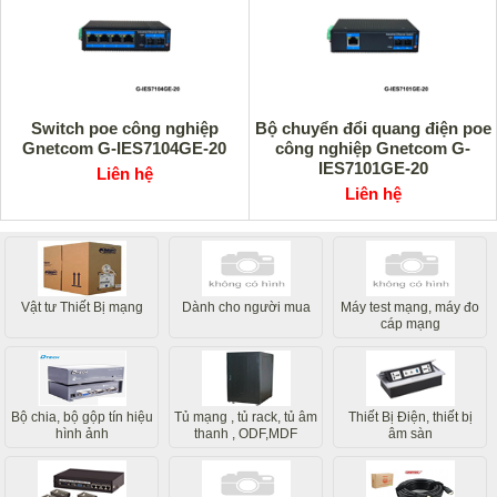
Switch poe công nghiệp
Bộ chuyển đổi quang điện poe
Gnetcom G-IES7104GE-20
công nghiệp Gnetcom G-
IES7101GE-20
Liên hệ
Liên hệ
Vật tư Thiết Bị mạng
Dành cho người mua
Máy test mạng, máy đo
cáp mạng
Bộ chia, bộ gộp tín hiệu
Tủ mạng , tủ rack, tủ âm
Thiết Bị Điện, thiết bị
hình ảnh
thanh , ODF,MDF
âm sàn