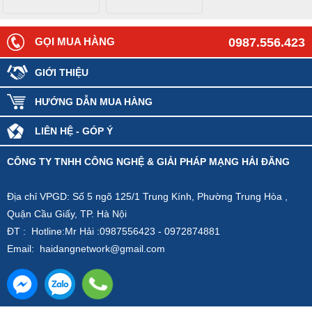
GỌI MUA HÀNG
0987.556.423
GIỚI THIỆU
HƯỚNG DẪN MUA HÀNG
LIÊN HỆ - GÓP Ý
CÔNG TY TNHH CÔNG NGHỆ & GIẢI PHÁP MẠNG HẢI ĐĂNG
Địa chỉ VPGD: Số 5 ngõ 125/1 Trung Kính, Phường Trung Hòa ,
Quận Cầu Giấy, TP. Hà Nội
ĐT : Hotline:Mr Hải :0987556423 - 0972874881
Email: haidangnetwork@gmail.com