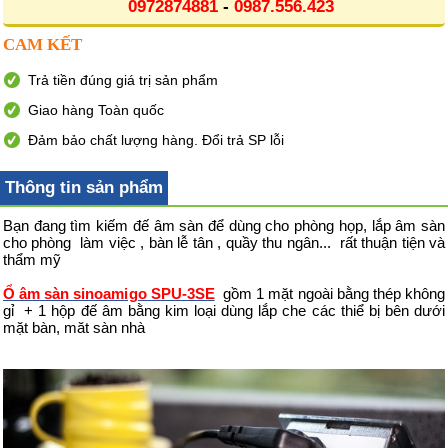
0972874881
-
0987.556.423
CAM KẾT
Trả tiền đúng giá trị sản phẩm
Giao hàng Toàn quốc
Đảm bảo chất lượng hàng. Đổi trả SP lỗi
Thông tin sản phẩm
Bạn đang tìm kiếm đế âm sàn để dùng cho phòng họp, lắp âm sàn
cho phòng làm việc , bàn lễ tân , quầy thu ngân... rất thuận tiện và
thẩm mỹ
Ổ âm sàn sinoamigo SPU-3SE
gồm 1 mặt ngoài bằng thép không
gỉ + 1 hộp đế âm bằng kim loại dùng lắp che các thiể bị bên dưới
mặt bàn, măt sàn nhà