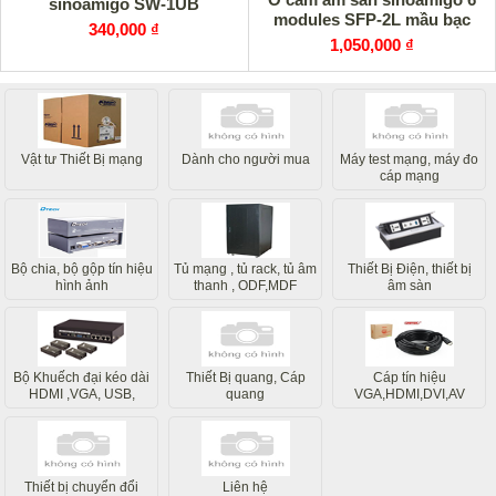
sinoamigo SW-1UB
modules SFP-2L mầu bạc
340,000 ₫
1,050,000 ₫
Vật tư Thiết Bị mạng
Dành cho người mua
Máy test mạng, máy đo
cáp mạng
Bộ chia, bộ gộp tín hiệu
Tủ mạng , tủ rack, tủ âm
Thiết Bị Điện, thiết bị
hình ảnh
thanh , ODF,MDF
âm sàn
Bộ Khuếch đại kéo dài
Thiết Bị quang, Cáp
Cáp tín hiệu
HDMI ,VGA, USB,
quang
VGA,HDMI,DVI,AV
Internet
Thiết bị chuyển đổi
Liên hệ