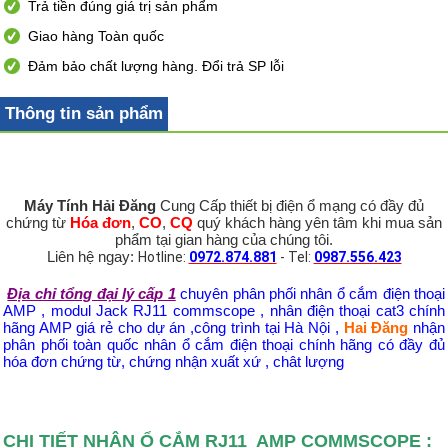
Trả tiền đúng giá trị sản phẩm
Giao hàng Toàn quốc
Đảm bảo chất lượng hàng. Đổi trả SP lỗi
Thông tin sản phẩm
Máy Tính Hải Đăng
Cung Cấp thiết bị điện ổ mạng có đầy đủ
chứng từ
Hóa đơn
,
CO
,
CQ
quý khách hàng yên tâm khi mua sản
phẩm tại gian hàng của chúng tôi.
Liên hệ ngay:
Hotline:
0972.874.881
- Tel:
0987.556.423
Địa chỉ tổng đại lý cấp 1
chuyên phân phối nhân ổ cắm điện thoại
AMP , modul Jack RJ11 commscope , nhân điện thoại cat3 chính
hãng AMP giá rẻ cho dự án ,công trình tại Hà Nội ,
Hai Đăng
nhận
phân phối toàn quốc nhân ổ cắm điện thoại chính hãng có đầy đủ
hóa đơn chứng từ, chứng nhận xuất xứ , chât lượng
CHI TIẾT NHÂN Ổ CẮM RJ11 AMP COMMSCOPE :