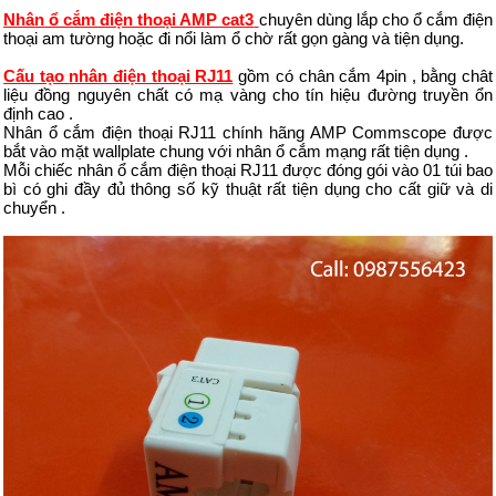
Nhân ổ cắm điện thoại AMP cat3
chuyên dùng lắp cho ổ cắm điện
thoại am tường hoặc đi nổi làm ổ chờ rất gọn gàng và tiện dụng.
Cấu tạo
nhân điện thoại RJ11
gồm có chân cắm 4pin , bằng chât
liệu đồng nguyên chất có mạ vàng cho tín hiệu đường truyền ổn
định cao .
Nhân ổ cắm điện thoại RJ11 chính hãng AMP Commscope được
bắt vào mặt wallplate chung với nhân ổ cắm mạng rất tiện dụng .
Mỗi chiếc nhân ổ cắm điện thoại RJ11 được đóng gói vào 01 túi bao
bì có ghi đầy đủ thông số kỹ thuật rất tiện dụng cho cất giữ và di
chuyển .