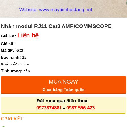
Nhân modul RJ11 Cat3 AMP/COMMSCOPE
Liên hệ
Giá KM:
Giá cũ :
Mã SP:
NC3
Bảo hành:
12
Xuất xứ:
China
Tình trạng:
còn
MUA NGAY
Giao hàng Toàn quốc
Đặt mua qua điện thoại:
0972874881
-
0987.556.423
CAM KẾT