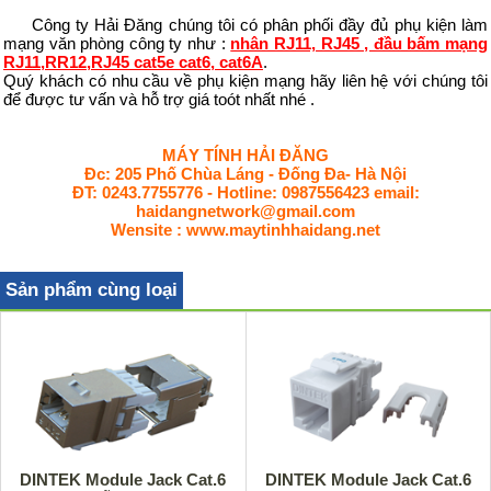
Công ty Hải Đăng chúng tôi có phân phối đầy đủ phụ kiện làm
mạng văn phòng công ty như :
nhân RJ11, RJ45 , đầu bấm mạng
RJ11,RR12,RJ45 cat5e cat6, cat6A
.
Quý khách có nhu cầu về phụ kiện mạng hãy liên hệ với chúng tôi
để được tư vấn và hỗ trợ giá toót nhất nhé .
MÁY TÍNH HẢI ĐĂNG
Đc: 205 Phố Chùa Láng - Đống Đa- Hà Nội
ĐT: 0243.7755776 - Hotline: 0987556423 email:
haidangnetwork@gmail.com
Wensite : www.maytinhhaidang.net
Sản phẩm cùng loại
DINTEK Module Jack Cat.6
DINTEK Module Jack Cat.6