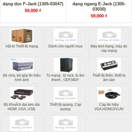
dạng dọc F-Jack (1305-03047)
dạng ngang E-Jack (1305-
03030)
59,000 ₫
59,000 ₫
Vật tư Thiết Bị mạng
Dành cho người mua
Máy test mạng, máy đo
cáp mạng
Bộ chia, bộ gộp tín hiệu
Tủ mạng , tủ rack, tủ âm
Thiết Bị Điện, thiết bị
hình ảnh
thanh , ODF,MDF
âm sàn
Bộ Khuếch đại kéo dài
Thiết Bị quang, Cáp
Cáp tín hiệu
HDMI ,VGA, USB,
quang
VGA,HDMI,DVI,AV
Internet