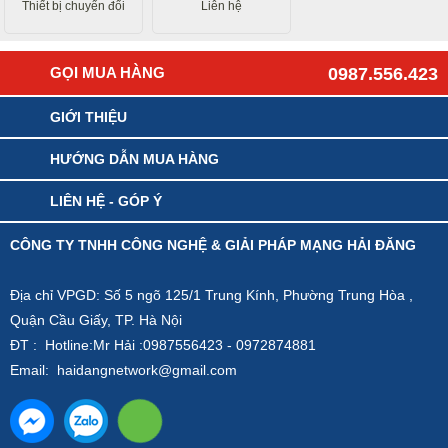
Thiết bị chuyển đổi
Liên hệ
GỌI MUA HÀNG
0987.556.423
GIỚI THIỆU
HƯỚNG DẪN MUA HÀNG
LIÊN HỆ - GÓP Ý
CÔNG TY TNHH CÔNG NGHỆ & GIẢI PHÁP MẠNG HẢI ĐĂNG
Địa chỉ VPGD: Số 5 ngõ 125/1 Trung Kính, Phường Trung Hòa ,
Quận Cầu Giấy, TP. Hà Nội
ĐT : Hotline:Mr Hải :0987556423 - 0972874881
Email: haidangnetwork@gmail.com