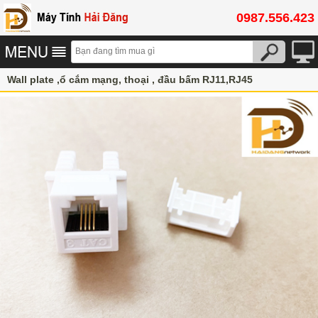
0987.556.423
Wall plate ,ổ cắm mạng, thoại , đầu bấm RJ11,RJ45
Vật tư Thiết Bị mạng
Nhân ổ cắm mạng , điện thoại