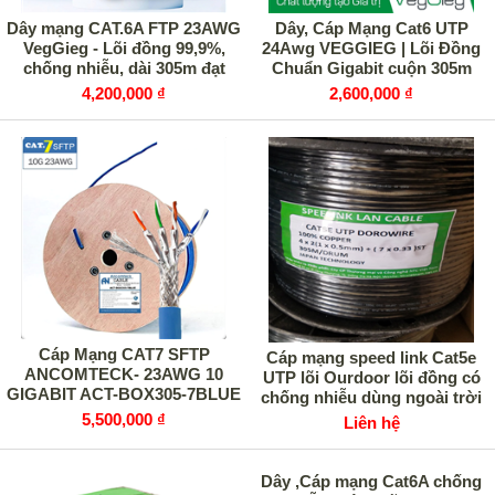
Dây mạng CAT.6A FTP 23AWG
Dây, Cáp Mạng Cat6 UTP
VegGieg - Lõi đồng 99,9%,
24Awg VEGGIEG | Lõi Đồng
chống nhiễu, dài 305m đạt
Chuẩn Gigabit cuộn 305m
chuẩn quốc tế
4,200,000 ₫
2,600,000 ₫
Cáp Mạng CAT7 SFTP
Cáp mạng speed link Cat5e
ANCOMTECK- 23AWG 10
UTP lõi Ourdoor lõi đồng có
GIGABIT ACT-BOX305-7BLUE
chống nhiễu dùng ngoài trời
cuộn 305m
5,500,000 ₫
Liên hệ
Dây ,Cáp mạng Cat6A chống