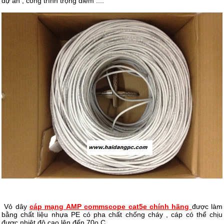
dự án , công trình trọng điểm ....
Vỏ dây
cáp mạng AMP commscope cat5e chính hãng
được làm
bằng chất liệu nhựa PE có pha chất chống cháy , cáp có thể chịu
được nhiệt độ cao lên đến 70o C