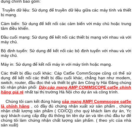
dụng chính bao gồm:
Truyền dữ liệu: Sử dụng để truyền dữ liệu giữa các máy tính và thiết
bị mạng.
Cảm biến: Sử dụng để kết nối các cảm biến với máy chủ hoặc trung
tâm điều khiển.
Đầu cuối mạng: Sử dụng để kết nối các thiết bị mạng với nhau và với
máy chủ.
Bộ định tuyến: Sử dụng để kết nối các bộ định tuyến với nhau và với
máy chủ.
Máy in: Sử dụng để kết nối máy in với máy tính hoặc mạng.
Các thiết bị đầu cuối khác: Cáp Cat5e CommScope cũng có thể sử
dụng để kết nối các thiết bị đầu cuối khác, chẳng hạn như modem,
switch, router, đầu đọc thẻ và thiết bị ghi âm Công ty Hải Đăng chúng
tôi nhận phân phối
Dây,cáp mạng AMP COMMSCOPE cat5e
chính
hãng giá rẻ
nhất tại thị trường Hà Nội cho dự án và công trình.
Chúng tôi cam kết đúng hàng
cáp mạng AMP/ Commscope cat5e
là chính hãng
, có đầy đủ chứng nhận xuất xứ sản phẩm , chứng
nhận chất lượng sản phẩm ( CO/CQ) cho quý khách làm dự án, Yc
quý khách cung cấp đầy đủ thông tin tên dự án và tên chủ đầu tư để
chúng tôi làm chứng nhận chất lượng sản phẩm. ( theo y/c của nhà
sản xuất)