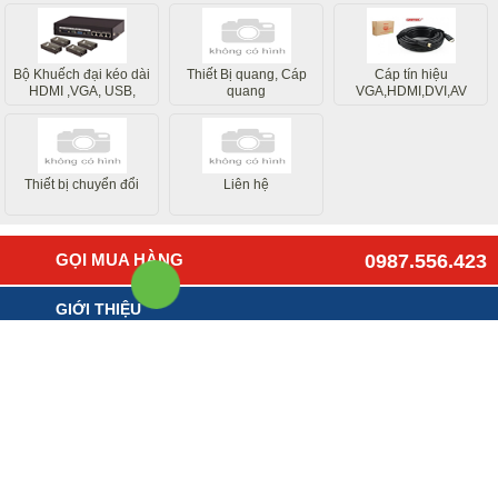
Bộ Khuếch đại kéo dài
Thiết Bị quang, Cáp
Cáp tín hiệu
HDMI ,VGA, USB,
quang
VGA,HDMI,DVI,AV
Internet
Thiết bị chuyển đổi
Liên hệ
GỌI MUA HÀNG
0987.556.423
GIỚI THIỆU
HƯỚNG DẪN MUA HÀNG
LIÊN HỆ - GÓP Ý
CÔNG TY TNHH CÔNG NGHỆ & GIẢI PHÁP MẠNG HẢI ĐĂNG