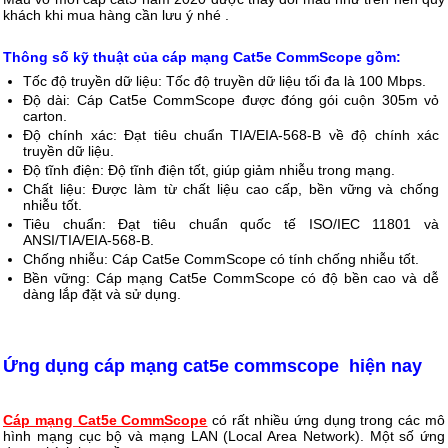
khách khi mua hàng cần lưu ý nhé .
Thông số kỹ thuật của cáp mạng Cat5e CommScope gồm:
Tốc độ truyền dữ liệu: Tốc độ truyền dữ liệu tối đa là 100 Mbps.
Độ dài: Cáp Cat5e CommScope được đóng gói cuộn 305m vỏ
carton.
Độ chính xác: Đạt tiêu chuẩn TIA/EIA-568-B về độ chính xác
truyền dữ liệu.
Độ tĩnh điện: Độ tĩnh điện tốt, giúp giảm nhiễu trong mạng.
Chất liệu: Được làm từ chất liệu cao cấp, bền vững và chống
nhiễu tốt.
Tiêu chuẩn: Đạt tiêu chuẩn quốc tế ISO/IEC 11801 và
ANSI/TIA/EIA-568-B.
Chống nhiễu: Cáp Cat5e CommScope có tính chống nhiễu tốt.
Bền vững: Cáp mạng Cat5e CommScope có độ bền cao và dễ
dàng lắp đặt và sử dụng.
Ứng dụng cáp mạng cat5e commscope hiện nay
Cáp mạng Cat5e CommScope
có rất nhiều ứng dụng trong các mô
hình mạng cục bộ và mạng LAN (Local Area Network). Một số ứng