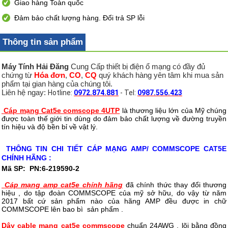
Giao hàng Toàn quốc
Đảm bảo chất lượng hàng. Đổi trả SP lỗi
Thông tin sản phẩm
Máy Tính Hải Đăng
Cung Cấp thiết bị điện ổ mạng có đầy đủ
chứng từ
Hóa đơn
,
CO
,
CQ
quý khách hàng yên tâm khi mua sản
phẩm tại gian hàng của chúng tôi.
Liên hệ ngay:
Hotline:
0972.874.881
- Tel:
0987.556.423
Cáp mạng Cat5e comscope 4UTP
là thương liệu lớn của Mỹ chúng
được toàn thế giới tin dùng do đảm bảo chất lượng về đường truyền
tín hiệu và độ bền bỉ về vật lý.
THÔNG TIN CHI TIẾT CÁP MẠNG AMP/ COMMSCOPE CAT5E
CHÍNH HÃNG :
Mã SP:
PN:6-219590-2
Cáp mạng amp cat5e chính hãng
đã chính thức thay đổi thương
hiệu , do tập đoàn COMMSCOPE của mỹ sở hữu, do vậy từ năm
2017 bất cứ sản phẩm nào của hãng AMP đều được in chữ
COMMSCOPE lên bao bì sản phẩm .
Dây cable mạng cat5e commscope
chuẩn 24AWG , lõi bằng đồng