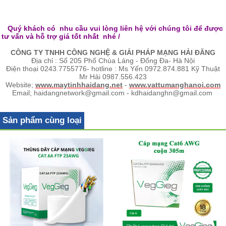
Quý khách có nhu cầu vui lòng liên hệ với chúng tôi để được
tư vấn và hỗ trợ giá tốt nhất nhé /
CÔNG TY TNHH CÔNG NGHỆ & GIẢI PHÁP MẠNG HẢI ĐĂNG
Địa chỉ : Số 205 Phố Chùa Láng - Đống Đa- Hà Nội
Điện thoại 0243.7755776- hotline : Ms Yến 0972.874.881 Kỹ Thuật
Mr Hải 0987.556.423
Website;
www.maytinhhaidang.net
-
www.vattumanghanoi.com
Email; haidangnetwork@gmail.com - kdhaidanghn@gmail.com
Sản phẩm cùng loại