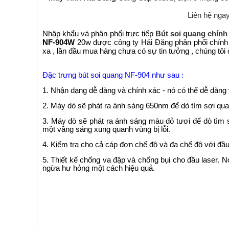
Liên hệ nga
Nhập khẩu và phân phối trực tiếp
Bút soi quang chín
NF-904W
20w được công ty Hải Đăng phân phối chính
xa , lần đầu mua hàng chưa có sự tin tưởng , chúng tôi
Đặc trưng bút soi quang NF-904 như sau :
1. Nhận dạng dễ dàng và chính xác - nó có thể dễ dàng v
2. Máy dò sẽ phát ra ánh sáng 650nm để dò tìm sợi quan
3. Máy dò sẽ phát ra ánh sáng màu đỏ tươi để dò tìm 
một vầng sáng xung quanh vùng bị lỗi.
4. Kiểm tra cho cả cáp đơn chế độ và đa chế độ với đầu
5. Thiết kế chống va đập và chống bụi cho đầu laser. N
ngừa hư hỏng một cách hiệu quả.