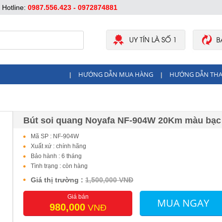
Hotline:
0987.556.423 - 0972874881
HƯỚNG DẪN MUA HÀNG
HƯỚNG DẪN TH
|
|
Bút soi quang Noyafa NF-904W 20Km màu bạc
Mã SP : NF-904W
Xuất xứ : chính hãng
Bảo hành : 6 tháng
Tình trạng : còn hàng
Giá thị trường :
1,500,000 VNĐ
Giá bán
MUA NGAY
980,000
VNĐ