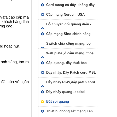
Card mạng có dây, không dây
Cáp mạng Norden -USA
oyafa cao cấp mã
 khách hàng tỉnh
Bộ chuyển đổi quang điện -
ợng cao .
Comverter quang - modul
Cáp mạng Sino chính hãng
Switch chia cổng mạng, bộ
ng hoặc nứt.
phát Wifi
Wall plate ,ổ cắm mạng, thoại ,
ánh sáng, tạo ra
đầu bấm RJ11,RJ45
Cáp quang. dây thuê bao
Dây nhẩy, Dây Patch cord MSL
t đất của vỏ ngăn
Dây nhảy RJ45,dây patch cord
RJ45 AMP/Commscope
Dây nhẩy quang ,optical
Bút soi quang
Thiết bị chống sét mạng Lan