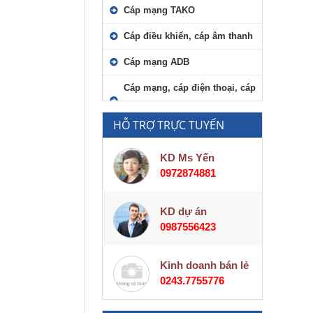
Cáp mạng TAKO
Cáp điều khiển, cáp âm thanh
Cáp mạng ADB
Cáp mạng, cáp điện thoại, cáp
viễn thông
HỖ TRỢ TRỰC TUYẾN
KD Ms Yến
0972874881
KD dự án
0987556423
Kinh doanh bán lẻ
0243.7755776