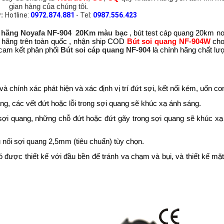
gian hàng của chúng tôi.
y:
Hotline:
0972.874.881
- Tel:
0987.556.423
h hãng Noyafa NF-904 20Km màu bạc
, bút test cáp quang 20km n
 hãng trên toàn quốc , nhận ship COD
Bút soi quang NF-904W
cho
 cam kết phân phối
Bút soi cáp quang NF-904
là chính hãng chất lư
à chính xác phát hiện và xác định vị trí đứt sợi, kết nối kém, uốn co
g, các vết đứt hoặc lỗi trong sợi quang sẽ khúc xạ ánh sáng.
sợi quang, những chỗ đứt hoặc đứt gãy trong sợi quang sẽ khúc xạ 
 nối sợi quang 2,5mm (tiêu chuẩn) tùy chọn.
ó được thiết kế với đầu bền để tránh va chạm và bụi, và thiết kế mặ