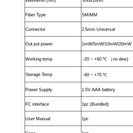
Wavelenth (nm)
650±10nm
Fiber Type
SM/MM
Connector
2.5mm Universal
Out put power
1mW/5mW/10mW/20mW
Working temp
-20 ~ +60 ℃ （no dew)
Storage Temp
-40 ~ +70 ℃
Power Supply
1.5V AAA battery
FC interface
1pc (Bundled)
User Manual
1pc