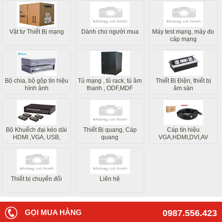
Vật tư Thiết Bị mạng
Dành cho người mua
Máy test mạng, máy đo
cáp mạng
Bộ chia, bộ gộp tín hiệu
Tủ mạng , tủ rack, tủ âm
Thiết Bị Điện, thiết bị
hình ảnh
thanh , ODF,MDF
âm sàn
Bộ Khuếch đại kéo dài
Thiết Bị quang, Cáp
Cáp tín hiệu
HDMI ,VGA, USB,
quang
VGA,HDMI,DVI,AV
Internet
Thiết bị chuyển đổi
Liên hệ
GỌI MUA HÀNG
0987.556.423