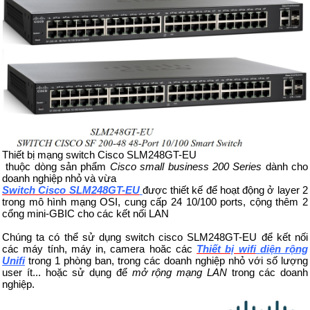
Thiết bị mạng switch Cisco SLM248GT-EU
thuộc dòng sản phẩm
Cisco small business 200 Series
dành cho
doanh nghiệp nhỏ và vừa
Switch Cisco
SLM248GT-EU
được thiết kế để hoạt động ở layer 2
trong mô hình mạng OSI, cung cấp 24 10/100 ports, cộng thêm 2
cổng mini-GBIC cho các kết nối LAN
Chúng ta có thể sử dụng switch cisco SLM248GT-EU để kết nối
các máy tính, máy in, camera hoăc các
Thiết bị wifi
diện rộng
Unifi
trong 1 phòng ban, trong các doanh nghiệp nhỏ với số lượng
user ít... hoặc sử dụng để
mở rộng mạng LAN
trong các doanh
nghiệp.