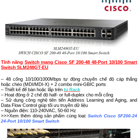
T
ính năng
Switch mạng Cisco
SF 200-48 48-Port
10/100 Smart
Switch
SLM248GT-EU
– 48 cổng 10/100/1000Mbps tự động chuyển chế độ cáp thẳng
hoặc chéo (MDI/MDI-X) + 2 combo mini-GBIC ports
– Thiết kế để bàn hoặc lắp trên
tủ Rack
– Hoạt động ở 2 chế độ half- or full-duplex cho mỗi cổng
– S
ử dụng công nghệ tiên tiến
Address Learning and Aging, and
Data Flow Control giúp tối ưu truyền dữ liệu
– Nguồn điện: 110-240VAC, 50-60 Hz
>>>Xem thêm dòng sản phẩm cùng loại:
Switch Cisco SF200-24
24-Port 10/100 Smart Switch