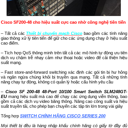
Cisco
SF200-48
cho
hiệu suất cực cao nhờ công nghệ tiên tiến
–
Tất cả các
Thiết bị chuyển mạch Cisco
bao gồm các tính năng
giao thông xử lý tiên tiến để giữ cho các ứng dụng chạy ở hiệu suất
cao điểm.
–
Tích hợp QoS thông minh trên tất cả các mô hình tự động ưu tiên
dịch vụ chậm trễ nhạy cảm như thoại hoặc video để cải thiện hiệu
suất mạng.
–
Fast store-and-forward switching xác định các gói tin bị hư hỏng
và ngăn ngừa chúng khỏi bị truyền qua mạng. Tất cả những tính
năng chạy tự động, không có quản lý hoặc cấu hình yêu cầu
–
Cisco
SF 200-48 48-Port 10/100 Smart Switch
SLM248GT-
EU
mang hiệu suất mà cao để chạy các ứng dụng viễn thông, bao
gồm cả các dịch vụ video băng thông. Nâng cao công suất và hiệu
suất truyền tải, cho phép bạn chuyển các tập tin lớn trong vài giây
Tổng hợp
SWITCH CHÍNH HÃNG CISCO SERIES 200
Mọi thiết bị đều là hàng nhập khẩu chính hãng có giấy tờ đầy đủ