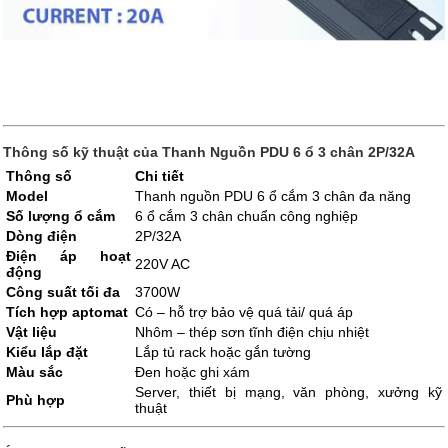
Thông số kỹ thuật của Thanh Nguồn PDU 6 ổ 3 chân 2P/32A
Thông số
Chi tiết
Model
Thanh nguồn PDU 6 ổ cắm 3 chân đa năng
Số lượng ổ cắm
6 ổ cắm 3 chân chuẩn công nghiệp
Dòng điện
2P/32A
Điện áp hoạt
220V AC
động
Công suất tối đa
3700W
Tích hợp aptomat
Có – hỗ trợ bảo vệ quá tải/ quá áp
Vật liệu
Nhôm – thép sơn tĩnh điện chịu nhiệt
Kiểu lắp đặt
Lắp tủ rack hoặc gắn tường
Màu sắc
Đen hoặc ghi xám
Server, thiết bị mạng, văn phòng, xưởng kỹ
Phù hợp
thuật