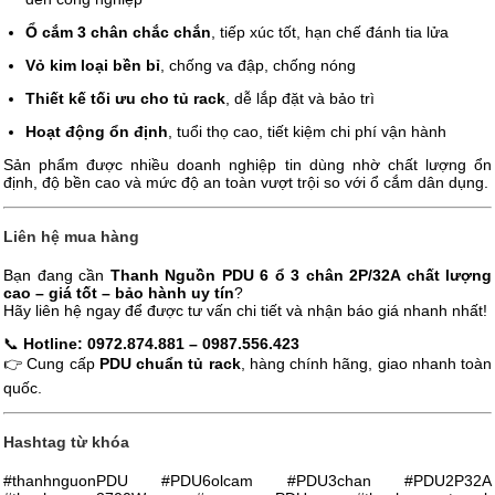
Ổ cắm 3 chân chắc chắn
, tiếp xúc tốt, hạn chế đánh tia lửa
Vỏ kim loại bền bỉ
, chống va đập, chống nóng
Thiết kế tối ưu cho tủ rack
, dễ lắp đặt và bảo trì
Hoạt động ổn định
, tuổi thọ cao, tiết kiệm chi phí vận hành
Sản phẩm được nhiều doanh nghiệp tin dùng nhờ chất lượng ổn
định, độ bền cao và mức độ an toàn vượt trội so với ổ cắm dân dụng.
Liên hệ mua hàng
Bạn đang cần
Thanh Nguồn PDU 6 ổ 3 chân 2P/32A chất lượng
cao – giá tốt – bảo hành uy tín
?
Hãy liên hệ ngay để được tư vấn chi tiết và nhận báo giá nhanh nhất!
📞
Hotline: 0972.874.881 – 0987.556.423
👉 Cung cấp
PDU chuẩn tủ rack
, hàng chính hãng, giao nhanh toàn
quốc.
Hashtag từ khóa
#thanhnguonPDU #PDU6olcam #PDU3chan #PDU2P32A