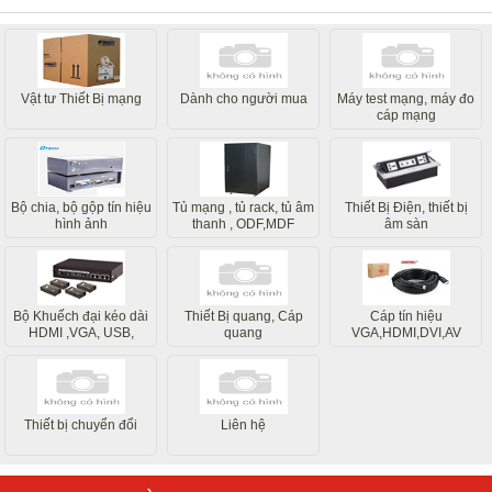
Vật tư Thiết Bị mạng
Dành cho người mua
Máy test mạng, máy đo
cáp mạng
Bộ chia, bộ gộp tín hiệu
Tủ mạng , tủ rack, tủ âm
Thiết Bị Điện, thiết bị
hình ảnh
thanh , ODF,MDF
âm sàn
Bộ Khuếch đại kéo dài
Thiết Bị quang, Cáp
Cáp tín hiệu
HDMI ,VGA, USB,
quang
VGA,HDMI,DVI,AV
Internet
Thiết bị chuyển đổi
Liên hệ