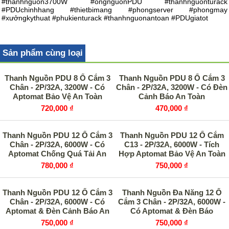
#thanhnguon3700W #ongnguonPDU #thanhnguonturack
#PDUchinhhang #thietbimang #phongserver #phongmay
#xưởngkythuat #phukienturack #thanhnguonantoan #PDUgiatot
Sản phẩm cùng loại
Thanh Nguồn PDU 8 Ổ Cắm 3
Thanh Nguồn PDU 8 Ổ Cắm 3
Chân - 2P/32A, 3200W - Có
Chân - 2P/32A, 3200W - Có Đèn
Aptomat Bảo Vệ An Toàn
Cảnh Báo An Toàn
720,000 ₫
470,000 ₫
Thanh Nguồn PDU 12 Ổ Cắm 3
Thanh Nguồn PDU 12 Ổ Cắm
Chân - 2P/32A, 6000W - Có
C13 - 2P/32A, 6000W - Tích
Aptomat Chống Quá Tải An
Hợp Aptomat Bảo Vệ An Toàn
Toà
780,000 ₫
750,000 ₫
Thanh Nguồn PDU 12 Ổ Cắm 3
Thanh Nguồn Đa Năng 12 Ổ
Chân - 2P/32A, 6000W - Có
Cắm 3 Chân - 2P/32A, 6000W -
Aptomat & Đèn Cảnh Báo An
Có Aptomat & Đèn Báo
Toàn
750,000 ₫
750,000 ₫