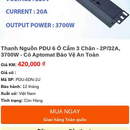
Thanh Nguồn PDU 6 Ổ Cắm 3 Chân - 2P/32A,
3700W - Có Aptomat Bảo Vệ An Toàn
420,000 ₫
Giá KM:
Giá cũ :
Mã SP:
PDU-6DN-1U
Bảo hành:
12 tháng
Xuất xứ:
Việt Nam
Tình trạng:
Còn Hàng
MUA NGAY
Giao hàng Toàn quốc