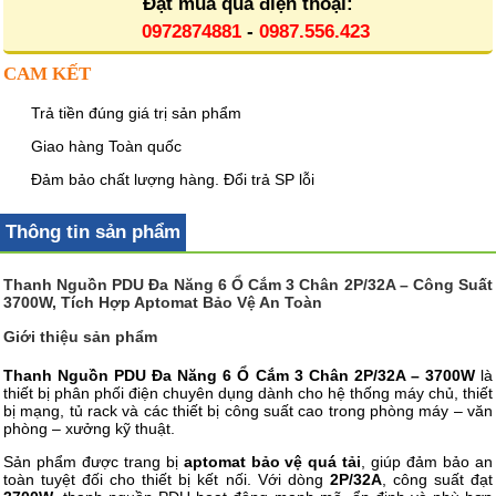
Đặt mua qua điện thoại:
0972874881
-
0987.556.423
CAM KẾT
Trả tiền đúng giá trị sản phẩm
Giao hàng Toàn quốc
Đảm bảo chất lượng hàng. Đổi trả SP lỗi
Thông tin sản phẩm
Thanh Nguồn PDU Đa Năng 6 Ổ Cắm 3 Chân 2P/32A – Công Suất
3700W, Tích Hợp Aptomat Bảo Vệ An Toàn
Giới thiệu sản phẩm
Thanh Nguồn PDU Đa Năng 6 Ổ Cắm 3 Chân 2P/32A – 3700W
là
thiết bị phân phối điện chuyên dụng dành cho hệ thống máy chủ, thiết
bị mạng, tủ rack và các thiết bị công suất cao trong phòng máy – văn
phòng – xưởng kỹ thuật.
Sản phẩm được trang bị
aptomat bảo vệ quá tải
, giúp đảm bảo an
toàn tuyệt đối cho thiết bị kết nối. Với dòng
2P/32A
, công suất đạt