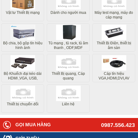
Vật tư Thiết Bị mạng
Dành cho người mua
Máy test mạng, máy đo
cáp mạng
Bộ chia, bộ gộp tín hiệu
Tủ mạng , tủ rack, tủ âm
Thiết Bị Điện, thiết bị
hình ảnh
thanh , ODF,MDF
âm sàn
Bộ Khuếch đại kéo dài
Thiết Bị quang, Cáp
Cáp tín hiệu
HDMI ,VGA, USB,
quang
VGA,HDMI,DVI,AV
Internet
Thiết bị chuyển đổi
Liên hệ
GỌI MUA HÀNG
0987.556.423