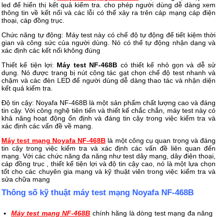
led để hiển thị kết quả kiểm tra. cho phép người dùng dễ dàng xem
thông tin về kết nối và các lỗi có thể xảy ra trên cáp mạng cáp điện
thoại, cáp đồng trục.
Chức năng tự động: Máy test này có chế độ tự động để tiết kiệm thời
gian và công sức của người dùng. Nó có thể tự động nhận dạng và
xác định các kết nối không đúng
Thiết kế tiện lợi:
Máy test NF-468B
có thiết kế nhỏ gọn và dễ sử
dụng. Nó được trang bị nút công tác gạt chọn chế độ test nhanh và
chậm và các đèn LED để người dùng dễ dàng thao tác và nhận diện
kết quả kiểm tra.
Độ tin cậy: Noyafa NF-468B là một sản phẩm chất lượng cao và đáng
tin cậy. Với công nghệ tiên tiến và thiết kế chắc chắn, máy test này có
khả năng hoạt động ổn định và đáng tin cậy trong việc kiểm tra và
xác định các vấn đề về mạng.
Máy test mạng Noyafa NF-468B
là một công cụ quan trọng và đáng
tin cậy trong việc kiểm tra và xác định các vấn đề liên quan đến
mạng. Với các chức năng đa năng như test dây mạng, dây điện thoại,
cáp đồng trục , thiết kế tiện lợi và độ tin cậy cao, nó là một lựa chọn
tốt cho các chuyên gia mạng và kỹ thuật viên trong việc kiểm tra và
sửa chữa mạng
Thông số kỹ thuật máy test mạng Noyafa NF-468B
Máy test mạng NF-468B
chính hãng là dòng test mạng đa năng