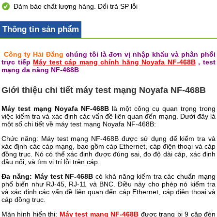
Đảm bảo chất lượng hàng. Đổi trả SP lỗi
Thông tin sản phẩm
Công ty Hải Đăng
chúng tôi là đơn vị nhập khẩu và phân phối
trực tiếp
Máy test cáp mạng chính hãng Noyafa NF-468B
, test
mạng đa năng NF-468B
Giới thiệu chi tiết máy test mạng Noyafa NF-468B
Máy test mạng Noyafa NF-468B
là một công cụ quan trọng trong
việc kiểm tra và xác định các vấn đề liên quan đến mạng. Dưới đây là
một số chi tiết về máy test mạng Noyafa NF-468B:
Chức năng: Máy test mạng NF-468B được sử dụng để kiểm tra và
xác định các cáp mạng, bao gồm cáp Ethernet, cáp điện thoại và cáp
đồng trục. Nó có thể xác định được đúng sai, đo độ dài cáp, xác định
đầu nối, và tìm vị trí lỗi trên cáp.
Đa năng: Máy test NF-468B
có khả năng kiểm tra các chuẩn mạng
phổ biến như RJ-45, RJ-11 và BNC. Điều này cho phép nó kiểm tra
và xác định các vấn đề liên quan đến cáp Ethernet, cáp điện thoại và
cáp đồng trục.
Màn hình hiển thị:
Máy test mạng NF-468B
được trang bị 9 cặp đèn