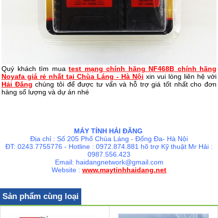
Quý khách tìm mua
test mạng chính hãng NF468B chính hãng
Noyafa giá rẻ nhất tại Chùa Láng - Hà Nội
xin vui lòng liên hệ với
Hải Đăng
chúng tôi để được tư vấn và hỗ trợ giá tốt nhất cho đơn
hàng số lượng và dự án nhé
MÁY TÍNH HẢI ĐĂNG
Địa chỉ : Số 205 Phố Chùa Láng - Đống Đa- Hà Nội
ĐT: 0243.7755776 - Hotline : 0972.874.881 hõ trợ Kỹ thuật Mr Hải :
0987.556.423
Email: haidangnetwork@gmail.com
Website :
www.maytinhhaidang.net
Sản phẩm cùng loại