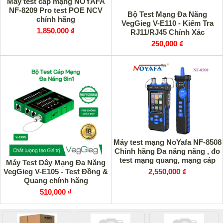
Máy test cáp mạng NOYAFA
NF-8209 Pro test POE NCV
Bộ Test Mạng Đa Năng
chính hãng
VegGieg V-E110 - Kiểm Tra
1,850,000 ₫
RJ11/RJ45 Chính Xác
250,000 ₫
Máy test mạng NoYafa NF-8508
Chính hãng Đa năng năng , đo
test mạng quang, mạng cáp
Máy Test Dây Mạng Đa Năng
đồng
VegGieg V-E105 - Test Đồng &
2,550,000 ₫
Quang chính hãng
510,000 ₫