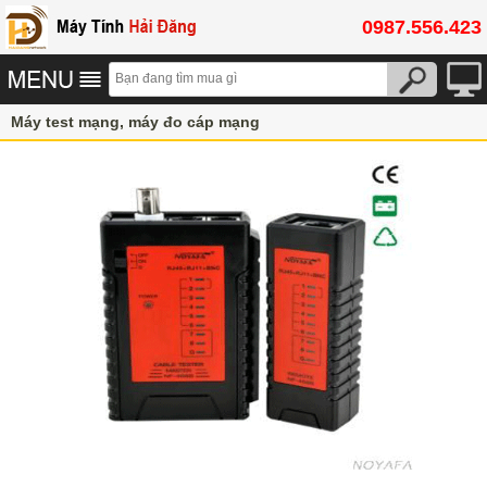
0987.556.423
Máy test mạng, máy đo cáp mạng