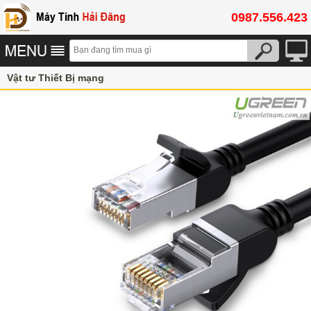
0987.556.423
Vật tư Thiết Bị mạng
Dây nhảy RJ45,dây patch cord RJ45 AMP/Commscope