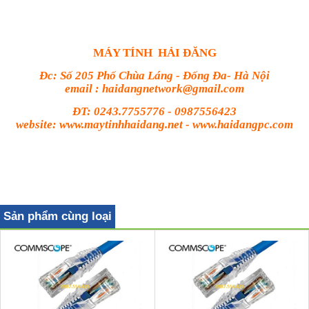
MÁY TÍNH HẢI ĐĂNG
Đc: Số 205 Phố Chùa Láng - Đống Đa- Hà Nội
email : haidangnetwork@gmail.com
ĐT: 0243.7755776 - 0987556423
website: www.maytinhhaidang.net - www.haidangpc.com
Sản phẩm cùng loại