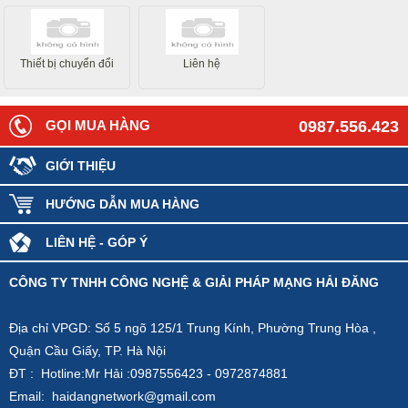
Internet
Thiết bị chuyển đổi
Liên hệ
GỌI MUA HÀNG
0987.556.423
GIỚI THIỆU
HƯỚNG DẪN MUA HÀNG
LIÊN HỆ - GÓP Ý
CÔNG TY TNHH CÔNG NGHỆ & GIẢI PHÁP MẠNG HẢI ĐĂNG
Địa chỉ VPGD: Số 5 ngõ 125/1 Trung Kính, Phường Trung Hòa ,
Quận Cầu Giấy, TP. Hà Nội
ĐT : Hotline:Mr Hải :0987556423 - 0972874881
Email: haidangnetwork@gmail.com