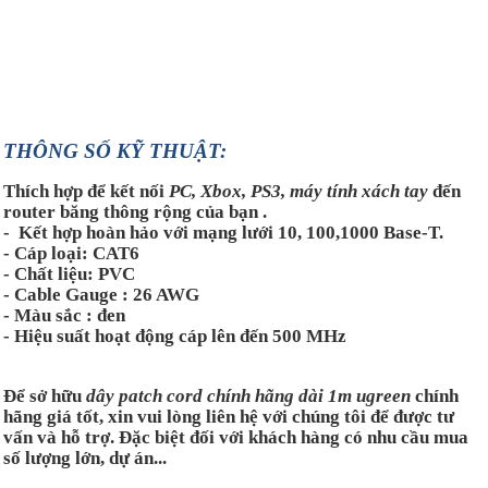
THÔNG SỐ KỸ THUẬT:
Thích hợp để kết nối
PC, Xbox, PS3, máy tính xách tay
đến
router băng thông rộng của bạn .
- Kết hợp hoàn hảo với mạng lưới 10, 100,1000 Base-T.
- Cáp loại: CAT6
- Chất liệu: PVC
- Cable Gauge : 26 AWG
- Màu sắc : đen
- Hiệu suất hoạt động cáp lên đến 500 MHz
Để sở hữu
dây patch cord chính hãng dài 1m ugreen
chính
hãng giá
tốt,
xin vui lòng liên hệ với chúng tôi
đ
ể được tư
vấn và hỗ trợ
. Đặc biệt đối với khách hàng có nhu cầu mua
số lượng lớn, dự án...