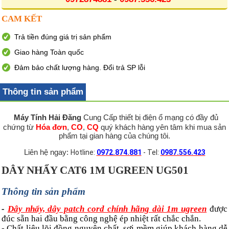
CAM KẾT
Trả tiền đúng giá trị sản phẩm
Giao hàng Toàn quốc
Đảm bảo chất lượng hàng. Đổi trả SP lỗi
Thông tin sản phẩm
Máy Tính Hải Đăng
Cung Cấp thiết bị điện ổ mạng có đầy đủ
chứng từ
Hóa đơn
,
CO
,
CQ
quý khách hàng yên tâm khi mua sản
phẩm tại gian hàng của chúng tôi.
Liên hệ ngay:
Hotline:
0972.874.881
- Tel:
0987.556.423
DÂY NHẨY CAT6 1M UGREEN UG501
Thông tin sản phẩm
-
Dây nhẩy, dây patch cord chính hãng dài 1m ugreen
được
đúc sẵn hai đầu bằng công nghệ ép nhiệt rất chắc chắn.
- Chất liệu lõi đồng nguyên chất, sợi mềm giúp khách hàng dễ