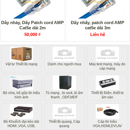
Dây nhảy, Dây Patch cord AMP
Dây nhẩy, patch cord AMP
Cat5e dài 2m
cat5e dài 3m
50,000 ₫
Liên hệ
Vật tư Thiết Bị mạng
Dành cho người mua
Máy test mạng, máy đo
cáp mạng
Bộ chia, bộ gộp tín hiệu
Tủ mạng , tủ rack, tủ âm
Thiết Bị Điện, thiết bị
hình ảnh
thanh , ODF,MDF
âm sàn
Bộ Khuếch đại kéo dài
Thiết Bị quang, Cáp
Cáp tín hiệu
HDMI ,VGA, USB,
quang
VGA,HDMI,DVI,AV