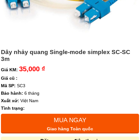
Dây nhảy quang Single-mode simplex SC-SC
3m
35,000 ₫
Giá KM:
Giá cũ :
Mã SP:
SC3
Bảo hành:
6 tháng
Xuất xứ:
Việt Nam
Tình trạng:
MUA NGAY
Giao hàng Toàn quốc