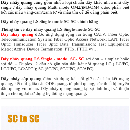
Dây nhẩy quang
cũng gồm nhiều loại chuẩn dây khác nhau như dây
single / dây nhẩy quang Multi mode OM2/)M3/OM4 được phân biệt
bới các màu vàng/cam/xanh lơ và màu tím để dễ dàng phân biêt.
Dây nhảy quang LS Single-mode SC-SC chính hãng
Thông tin về dây nhảy quang LS Single-mode SC-SC
Dây nhảy quang
được ứng dụng rộng rãi trong CATV; Fiber Optic
Telecommunication System; Fiber Optic Access Network; LAN; Fiber
Optic Transducer; Fiber 0ptic Data Transmission; Test Equipment;
Metro; Active Device Termination, FTTx, FTTH vv…
Dây nhảy quang LS Single - mode SC- SC
sợi đơn – simplex hoặc
sợi đôi – Duplex, 2 đầu có gắn sẵn đầu kết nối quang LC ( LC/PC,
LC/UPC, LC/APC ); SC (SC/PC, SC/UPC, SC/APC)...
Dây nhảy cáp quang
được sử dụng kết nối giữa các liên kết mạng
quang, kết nối giữa các ODF quang, tủ phối quang, các thiết bị truyền
dẫn quang với nhau. Dây nhảy quang mang lại sự linh hoạt và thuận
thiện cho người sử dụng hệ thống mạng quang.