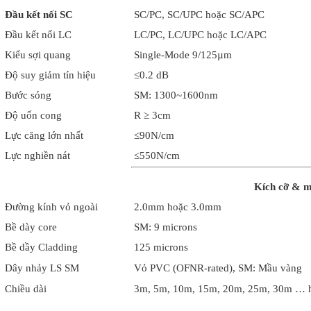
Đầu kết nối SC
SC/PC, SC/UPC hoặc SC/APC
Đầu kết nối LC
LC/PC, LC/UPC hoặc LC/APC
Kiểu sợi quang
Single-Mode 9/125µm
Độ suy giảm tín hiệu
≤0.2 dB
Bước sóng
SM: 1300~1600nm
Độ uốn cong
R ≥ 3cm
Lực căng lớn nhất
≤90N/cm
Lực nghiền nát
≤550N/cm
Kích cỡ & m
Đường kính vỏ ngoài
2.0mm hoặc 3.0mm
Bề dày core
SM: 9 microns
Bề dầy Cladding
125 microns
Dây nhảy LS SM
Vỏ PVC (OFNR-rated), SM: Mầu vàng
Chiều dài
3m, 5m, 10m, 15m, 20m, 25m, 30m … ho