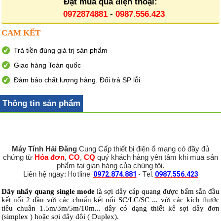
Đặt mua qua điện thoại:
0972874881
-
0987.556.423
CAM KẾT
Trả tiền đúng giá trị sản phẩm
Giao hàng Toàn quốc
Đảm bảo chất lượng hàng. Đổi trả SP lỗi
Thông tin sản phẩm
Máy Tính Hải Đăng
Cung Cấp thiết bị điện ổ mạng có đầy đủ
chứng từ
Hóa đơn
,
CO
,
CQ
quý khách hàng yên tâm khi mua sản
phẩm tại gian hàng của chúng tôi.
Liên hệ ngay:
Hotline:
0972.874.881
- Tel:
0987.556.423
Dây nhẩy quang single mode
là sợi dây cáp quang được bấm sẵn đầu
kết nối 2 đầu với các chuẩn kết nối SC/LC/SC ... với các kích thước
tiêu chuẩn 1.5m/3m/5m/10m... dây có dạng thiết kế sợi dây đơn
(simplex ) hoặc sợi dây đôi ( Duplex).