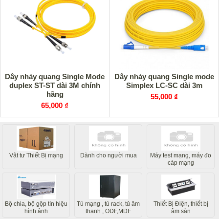
Dây nhảy quang Single Mode
Dây nhảy quang Single mode
duplex ST-ST dài 3M chính
Simplex LC-SC dài 3m
hãng
55,000 ₫
65,000 ₫
Vật tư Thiết Bị mạng
Dành cho người mua
Máy test mạng, máy đo
cáp mạng
Bộ chia, bộ gộp tín hiệu
Tủ mạng , tủ rack, tủ âm
Thiết Bị Điện, thiết bị
hình ảnh
thanh , ODF,MDF
âm sàn