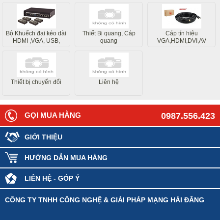
Bộ Khuếch đại kéo dài
Thiết Bị quang, Cáp
Cáp tín hiệu
HDMI ,VGA, USB,
quang
VGA,HDMI,DVI,AV
Internet
Thiết bị chuyển đổi
Liên hệ
GỌI MUA HÀNG
0987.556.423
GIỚI THIỆU
HƯỚNG DẪN MUA HÀNG
LIÊN HỆ - GÓP Ý
CÔNG TY TNHH CÔNG NGHỆ & GIẢI PHÁP MẠNG HẢI ĐĂNG