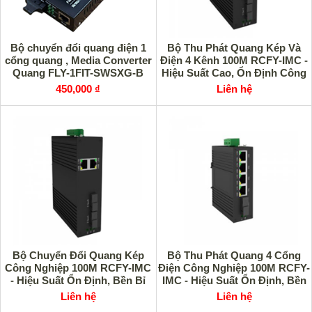
Bộ chuyển đổi quang điện 1
Bộ Thu Phát Quang Kép Và
cổng quang , Media Converter
Điện 4 Kênh 100M RCFY-IMC -
Quang FLY-1FIT-SWSXG-B
Hiệu Suất Cao, Ổn Định Công
25km
Nghiệp
450,000 ₫
Liên hệ
Bộ Chuyển Đổi Quang Kép
Bộ Thu Phát Quang 4 Cổng
Công Nghiệp 100M RCFY-IMC
Điện Công Nghiệp 100M RCFY-
- Hiệu Suất Ổn Định, Bền Bỉ
IMC - Hiệu Suất Ổn Định, Bền
Bỉ
Liên hệ
Liên hệ