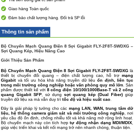
Giao hàng Toàn quốc
Đảm bảo chất lượng hàng. Đổi trả SP lỗi
Thông tin sản phẩm
Bộ Chuyển Mạch Quang Điện 8 Sợi Gigabit FLY-2F8T-SWDXG –
Sợi Quang Kép, Hiệu Năng Cao
Giới Thiệu Sản Phẩm
Bộ Chuyển Mạch Quang Điện 8 Sợi Gigabit FLY-2F8T-SWDXG
là
thiết bị chuyển đổi quang – điện chất lượng cao, hỗ trợ
mạng
Gigabit
và tối ưu hóa khả năng truyền dữ liệu
ổn định, liên tục
trong môi trường công nghiệp hoặc văn phòng quy mô lớn
. Sản
phẩm được thiết kế với
8 cổng điện 10/100/1000Base-T và 2 cổng
quang Gigabit SFP
, sử dụng
sợi quang kép (Dual Fiber)
giúp
truyền dữ liệu xa mà vẫn duy trì
tốc độ và hiệu suất cao
.
Đây là giải pháp lý tưởng cho các
mạng LAN, WAN, trung tâm dữ
liệu, hệ thống camera giám sát và môi trường công nghiệp
, nơi
yêu cầu độ ổn định, chống nhiễu tốt và khả năng mở rộng linh hoạt.
Bộ chuyển mạch này còn tích hợp
tự động nhận dạng MDI/MDIX
,
giúp việc triển khai và kết nối mạng trở nên nhanh chóng, thuận tiện.