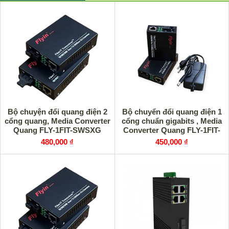
Bộ chuyện đổi quang điện 2
Bộ chuyển đổi quang điện 1
cổng quang, Media Converter
cổng chuẩn gigabits , Media
Quang FLY-1FIT-SWSXG
Converter Quang FLY-1FIT-
Gigabit 25Km Chính Hãng
SWSXG-A 25km
480,000 ₫
450,000 ₫