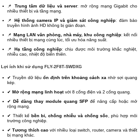
📌
Trung tâm dữ liệu và server
: mở rộng mạng Gigabit cho
nhiều thiết bị và tầng mạng.
📌
Hệ thống camera IP và giám sát công nghiệp
: đảm bảo
truyền hình ảnh HD không bị gián đoạn.
📌
Mạng LAN văn phòng, nhà máy, khu công nghiệp
: kết nối
nhiều thiết bị mạng cùng lúc, tối ưu hóa năng suất.
📌
Hạ tầng công nghiệp
: chịu được môi trường khắc nghiệt,
nhiễu cao, nhiệt độ biến thiên.
Lợi ích khi sử dụng FLY-2F8T-SWDXG
✔ Truyền dữ liệu
ổn định trên khoảng cách xa
nhờ sợi quang
kép.
✔
Mở rộng mạng linh hoạt
với 8 cổng điện và 2 cổng quang.
✔
Dễ dàng thay module quang SFP
để nâng cấp hoặc mở
rộng mạng.
✔ Thiết kế
bền bỉ, chống nhiễu và chống sốc
, phù hợp môi
trường công nghiệp.
✔
Tương thích cao
với nhiều loại switch, router, camera và thiết
bị mạng khác.