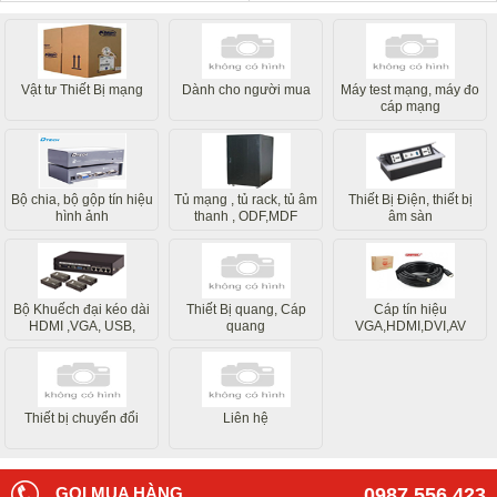
Vật tư Thiết Bị mạng
Dành cho người mua
Máy test mạng, máy đo
cáp mạng
Bộ chia, bộ gộp tín hiệu
Tủ mạng , tủ rack, tủ âm
Thiết Bị Điện, thiết bị
hình ảnh
thanh , ODF,MDF
âm sàn
Bộ Khuếch đại kéo dài
Thiết Bị quang, Cáp
Cáp tín hiệu
HDMI ,VGA, USB,
quang
VGA,HDMI,DVI,AV
Internet
Thiết bị chuyển đổi
Liên hệ
GỌI MUA HÀNG
0987.556.423