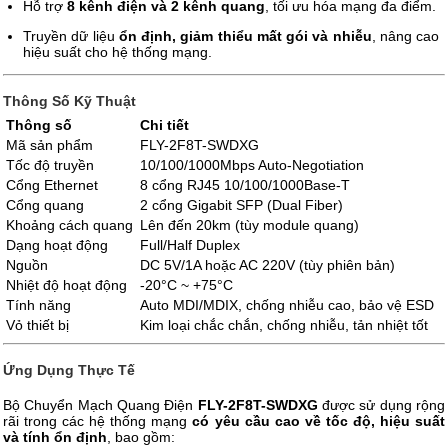
Hỗ trợ
8 kênh điện và 2 kênh quang
, tối ưu hóa mạng đa điểm.
Truyền dữ liệu
ổn định, giảm thiểu mất gói và nhiễu
, nâng cao
hiệu suất cho hệ thống mạng.
Thông Số Kỹ Thuật
Thông số
Chi tiết
Mã sản phẩm
FLY-2F8T-SWDXG
Tốc độ truyền
10/100/1000Mbps Auto-Negotiation
Cổng Ethernet
8 cổng RJ45 10/100/1000Base-T
Cổng quang
2 cổng Gigabit SFP (Dual Fiber)
Khoảng cách quang
Lên đến 20km (tùy module quang)
Dạng hoạt động
Full/Half Duplex
Nguồn
DC 5V/1A hoặc AC 220V (tùy phiên bản)
Nhiệt độ hoạt động
-20°C ~ +75°C
Tính năng
Auto MDI/MDIX, chống nhiễu cao, bảo vệ ESD
Vỏ thiết bị
Kim loại chắc chắn, chống nhiễu, tản nhiệt tốt
Ứng Dụng Thực Tế
Bộ Chuyển Mạch Quang Điện
FLY-2F8T-SWDXG
được sử dụng rộng
rãi trong các hệ thống mạng
có yêu cầu cao về tốc độ, hiệu suất
và tính ổn định
, bao gồm: