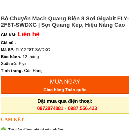
Bộ Chuyển Mạch Quang Điện 8 Sợi Gigabit FLY-
2F8T-SWDXG | Sợi Quang Kép, Hiệu Năng Cao
Liên hệ
Giá KM:
Giá cũ :
Mã SP:
FLY-2F8T-SWDXG
Bảo hành:
12 tháng
Xuất xứ:
Flyin
Tình trạng:
Còn Hàng
MUA NGAY
Giao hàng Toàn quốc
Đặt mua qua điện thoại:
0972874881
-
0987.556.423
CAM KẾT
Trả tiền đúng giá trị sản phẩm