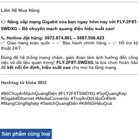
Liên Hệ Mua Hàng
👉
Nâng cấp mạng Gigabit của bạn ngay hôm nay với FLY-2F8T-
SWDXG – Bộ chuyển mạch quang điện hiệu suất cao!
📞
Hotline đặt hàng: 0972.874.881 – 0987.556.423
✅ Giao hàng toàn quốc – ✅ Bảo hành chính hãng – ✅ Hỗ trợ kỹ
thuật 24/7
Đừng để hệ thống mạng chậm, gián đoạn làm ảnh hưởng đến công
việc và dữ liệu quan trọng!
FLY-2F8T-SWDXG
là lựa chọn hoàn hảo
để
kết nối ổn định, hiệu suất cao
cho mọi hạ tầng mạng.
Hashtag từ khóa SEO
#BộChuyểnMạchQuangĐiện #FLY2F8TSWDXG #SợiQuangKép
#GigabitEthernet #MediaConverter #TruyềnDữLiệuỔnĐịnh
#MạngCôngNghiệp #SwitchQuangĐiện #KếtNốiHiệuQuả
Sản phẩm cùng loại