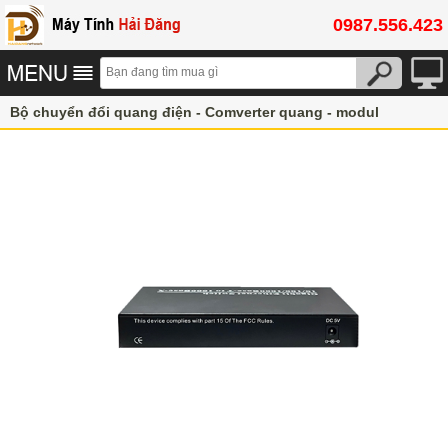
0987.556.423
Bộ chuyển đổi quang điện - Comverter quang - modul
Vật tư Thiết Bị mạng
Converter Chuyển Đổi Quang Flyin