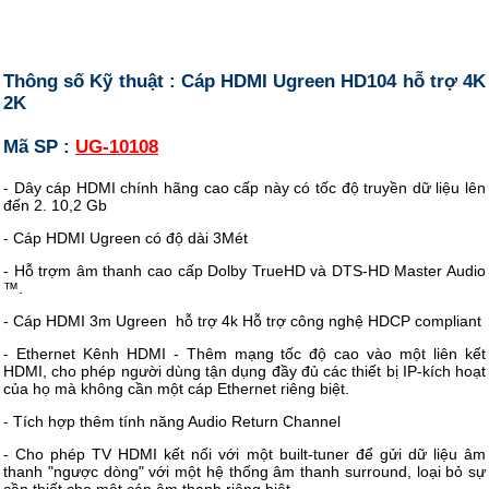
Thông số Kỹ thuật : Cáp HDMI Ugreen HD104 hỗ trợ 4K
2K
Mã SP :
UG-10108
- Dây cáp HDMI chính hãng cao cấp này có tốc độ truyền dữ liệu lên
đến 2. 10,2 Gb
- Cáp HDMI Ugreen có độ dài 3Mét
- Hỗ trợm âm thanh cao cấp Dolby TrueHD và DTS-HD Master Audio
™.
- Cáp HDMI 3m Ugreen hỗ trợ 4k Hỗ trợ công nghệ HDCP compliant
- Ethernet Kênh HDMI - Thêm mạng tốc độ cao vào một liên kết
HDMI, cho phép người dùng tận dụng đầy đủ các thiết bị IP-kích hoạt
của họ mà không cần một cáp Ethernet riêng biệt.
- Tích hợp thêm tính năng Audio Return Channel
- Cho phép TV HDMI kết nối với một built-tuner để gửi dữ liệu âm
thanh "ngược dòng" với một hệ thống âm thanh surround, loại bỏ sự