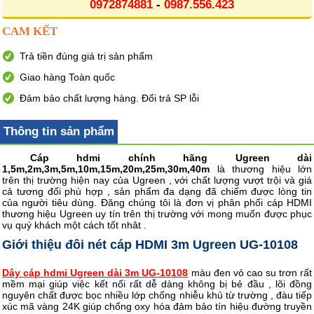
0972874881
-
0987.556.423
CAM KẾT
Trả tiền đúng giá trị sản phẩm
Giao hàng Toàn quốc
Đảm bảo chất lượng hàng. Đổi trả SP lỗi
Thông tin sản phẩm
Cáp hdmi chính hãng Ugreen dài
1,5m,2m,3m,5m,10m,15m,20m,25m,30m,40m
là thương hiệu lớn
trên thị trường hiện nay của Ugreen , với chất lượng vượt trội và giá
cả tương đối phù hợp , sản phẩm đa dạng đã chiếm được lòng tin
của người tiêu dùng. Đăng chúng tôi là đơn vị phân phối cáp HDMI
thương hiệu Ugreen uy tín trên thị trường với mong muốn được phục
vụ quý khách một cách tốt nhât .
Giới thiệu đôi nét cáp HDMI 3m Ugreen UG-10108
Dây cáp hdmi Ugreen dài 3m UG-10108
màu đen vỏ cao su trơn rất
mềm mại giúp việc kết nối rất dễ dàng không bị bẻ đầu , lõi đồng
nguyên chất được bọc nhiều lớp chống nhiễu khủ từ trường , đàu tiếp
xúc mã vàng 24K giúp chống oxy hóa đảm bảo tín hiệu đường truyền