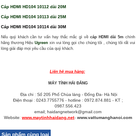
Cáp HDMI HD104 10112 dài 20M
Cáp HDMI HD104 10113 dài 25M
Cáp HDMI HD104 10114 dài 30M
Nếu quý khách cần tư vấn hay thắc mắc gì về
cáp HDMI dài 5m
chính
hãng thương Hiệu
Ugreen
xin vui lòng gọi cho chúng tôi , chúng tôi rất vui
lòng giải đáp mọi yêu cầu của quý khách.
Liên hệ mua hàng:
MÁY TÍNH HẢI ĐĂNG
Địa chi : Số 205 Phố Chùa láng - Đống Đa- Hà Nội
Điện thoại : 0243.7755776 - hotline : 0972.874.881 - KT ;
0987.556.423
email; haidangnetwork@gmail.com
Website:
www.maytinhhaidang.net
-
www.vattumanghanoi.com
Sản phẩm cùng loại