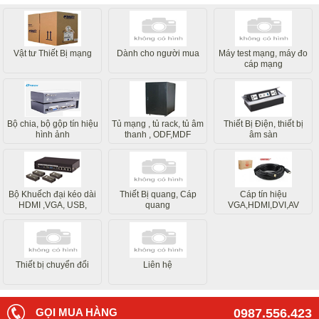
Vật tư Thiết Bị mạng
Dành cho người mua
Máy test mạng, máy đo
cáp mạng
Bộ chia, bộ gộp tín hiệu
Tủ mạng , tủ rack, tủ âm
Thiết Bị Điện, thiết bị
hình ảnh
thanh , ODF,MDF
âm sàn
Bộ Khuếch đại kéo dài
Thiết Bị quang, Cáp
Cáp tín hiệu
HDMI ,VGA, USB,
quang
VGA,HDMI,DVI,AV
Internet
Thiết bị chuyển đổi
Liên hệ
GỌI MUA HÀNG
0987.556.423