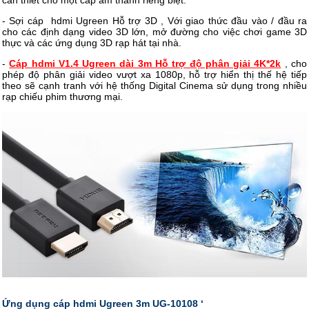
cần thiết cho một cáp âm thanh riêng biệt.
- Sợi cáp hdmi Ugreen Hỗ trợ 3D , Với giao thức đầu vào / đầu ra
cho các định dạng video 3D lớn, mở đường cho việc chơi game 3D
thực và các ứng dụng 3D rạp hát tại nhà.
-
Cáp hdmi V1.4 Ugreen dài 3m Hỗ trợ độ phân giải 4K*2k
, cho
phép độ phân giải video vượt xa 1080p, hỗ trợ hiển thị thế hệ tiếp
theo sẽ cạnh tranh với hệ thống Digital Cinema sử dụng trong nhiều
rạp chiếu phim thương mại.
Ứng dụng cáp hdmi Ugreen 3m UG-10108 ‘