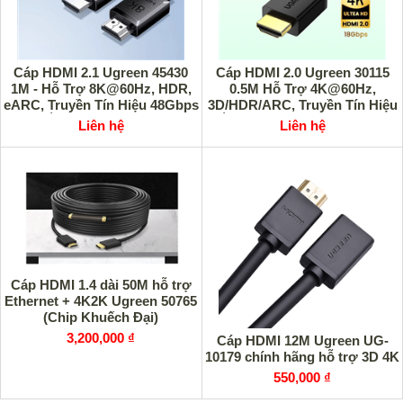
Cáp HDMI 2.1 Ugreen 45430
Cáp HDMI 2.0 Ugreen 30115
1M - Hỗ Trợ 8K@60Hz, HDR,
0.5M Hỗ Trợ 4K@60Hz,
eARC, Truyền Tín Hiệu 48Gbps
3D/HDR/ARC, Truyền Tín Hiệu
Ổn Định, Cao Cấp
Ổn Định, Hàng Chính Hãng
Liên hệ
Liên hệ
Cáp HDMI 1.4 dài 50M hỗ trợ
Ethernet + 4K2K Ugreen 50765
(Chip Khuếch Đại)
3,200,000 ₫
Cáp HDMI 12M Ugreen UG-
10179 chính hãng hỗ trợ 3D 4K
550,000 ₫