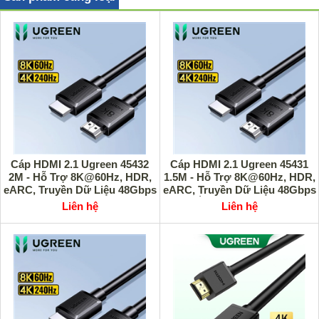
Cáp HDMI 2.1 Ugreen 45432
Cáp HDMI 2.1 Ugreen 45431
2M - Hỗ Trợ 8K@60Hz, HDR,
1.5M - Hỗ Trợ 8K@60Hz, HDR,
eARC, Truyền Dữ Liệu 48Gbps
eARC, Truyền Dữ Liệu 48Gbps
Siêu Nhanh, Cao Cấp
Ổn Định, Cao Cấp
Liên hệ
Liên hệ