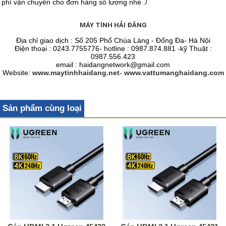
phí vận chuyển cho đơn hàng số lượng nhé ./
MÁY TÍNH HẢI ĐĂNG
Địa chỉ giao dịch : Số 205 Phố Chùa Láng - Đống Đa- Hà Nội
Điện thoại : 0243.7755776- hotline : 0987.874.881 -kỹ Thuật :
0987.556.423
email : haidangnetwork@gmail.com
Website:
www.maytinhhaidang.net
-
www.vattumanghaidang.com
Sản phẩm cùng loại