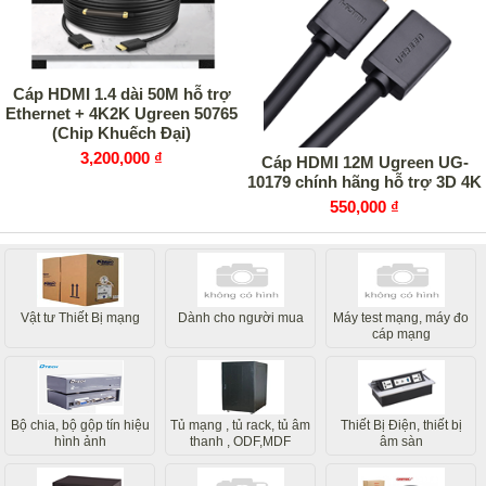
Cáp HDMI 1.4 dài 50M hỗ trợ
Ethernet + 4K2K Ugreen 50765
(Chip Khuếch Đại)
3,200,000 ₫
Cáp HDMI 12M Ugreen UG-
10179 chính hãng hỗ trợ 3D 4K
550,000 ₫
Vật tư Thiết Bị mạng
Dành cho người mua
Máy test mạng, máy đo
cáp mạng
Bộ chia, bộ gộp tín hiệu
Tủ mạng , tủ rack, tủ âm
Thiết Bị Điện, thiết bị
hình ảnh
thanh , ODF,MDF
âm sàn