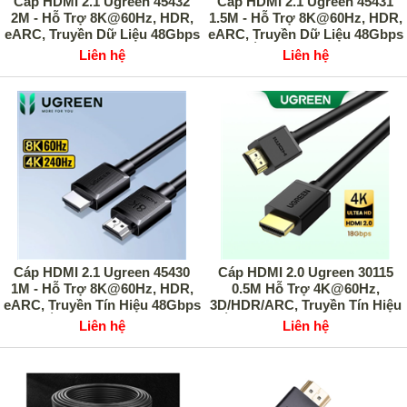
Cáp HDMI 2.1 Ugreen 45432
Cáp HDMI 2.1 Ugreen 45431
2M - Hỗ Trợ 8K@60Hz, HDR,
1.5M - Hỗ Trợ 8K@60Hz, HDR,
eARC, Truyền Dữ Liệu 48Gbps
eARC, Truyền Dữ Liệu 48Gbps
Siêu Nhanh, Cao Cấp
Ổn Định, Cao Cấp
Liên hệ
Liên hệ
Cáp HDMI 2.1 Ugreen 45430
Cáp HDMI 2.0 Ugreen 30115
1M - Hỗ Trợ 8K@60Hz, HDR,
0.5M Hỗ Trợ 4K@60Hz,
eARC, Truyền Tín Hiệu 48Gbps
3D/HDR/ARC, Truyền Tín Hiệu
Ổn Định, Cao Cấp
Ổn Định, Hàng Chính Hãng
Liên hệ
Liên hệ