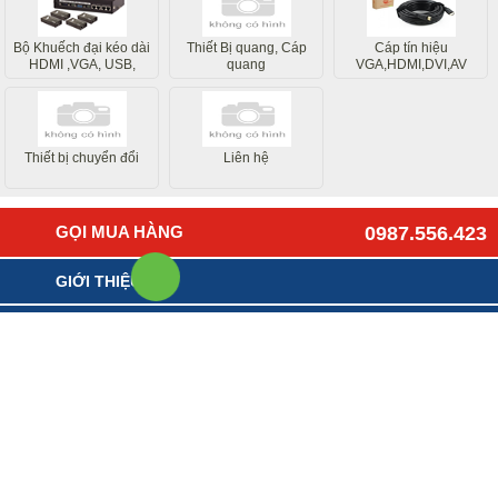
Bộ Khuếch đại kéo dài
Thiết Bị quang, Cáp
Cáp tín hiệu
HDMI ,VGA, USB,
quang
VGA,HDMI,DVI,AV
Internet
Thiết bị chuyển đổi
Liên hệ
GỌI MUA HÀNG
0987.556.423
GIỚI THIỆU
HƯỚNG DẪN MUA HÀNG
LIÊN HỆ - GÓP Ý
CÔNG TY TNHH CÔNG NGHỆ & GIẢI PHÁP MẠNG HẢI ĐĂNG
Địa chỉ VPGD: Số 5 ngõ 125/1 Trung Kính, Phường Trung Hòa ,