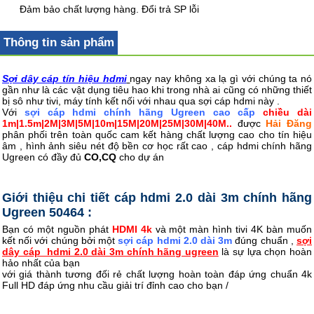
Đảm bảo chất lượng hàng. Đổi trả SP lỗi
Thông tin sản phẩm
Sợi dây cáp tín hiệu hdmi
ngay nay không xa lạ gì với chúng ta nó
gần như là các vật dụng tiêu hao khi trong nhà ai cũng có những thiết
bị sô như tivi, máy tính kết nối với nhau qua sợi cáp hdmi này .
Với
sợi cáp hdmi chính hãng Ugreen cao cấp
chiều dài
1m|1.5m|2M|3M|5M|10m|15M|20M|25M|30M|40M..
được
Hải Đăng
phân phối trên toàn quốc cam kết hàng chất lượng cao cho tín hiệu
âm , hình ảnh siêu nét độ bền cơ học rất cao , cáp hdmi chính hãng
Ugreen có đầy đủ
CO,CQ
cho dự án
Giới thiệu chi tiết cáp hdmi 2.0 dài 3m chính hãng
Ugreen 50464 :
Bạn có một nguồn phát
HDMI 4k
và một màn hình tivi 4K bàn muốn
kết nối với chúng bởi một
sợi cáp hdmi 2.0 dài 3m
đúng chuẩn ,
sợi
dây cáp hdmi 2.0 dài 3m chính hãng ugreen
là sự lựa chọn hoàn
hảo nhất của bạn
với giá thành tương đối rẻ chất lượng hoàn toàn đáp ứng chuẩn 4k
Full HD đáp ứng nhu cầu giải trí đỉnh cao cho bạn /