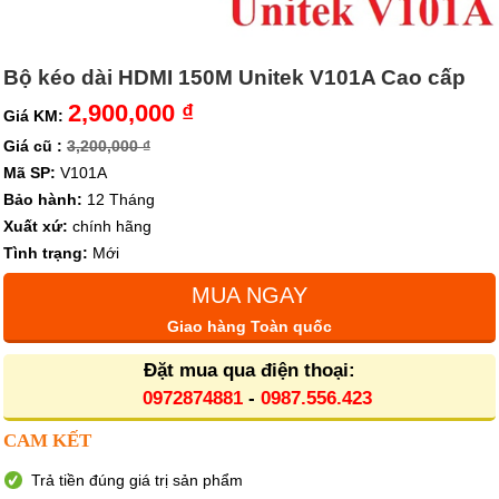
Bộ kéo dài HDMI 150M Unitek V101A Cao cấp
2,900,000 ₫
Giá KM:
Giá cũ :
3,200,000 ₫
Mã SP:
V101A
Bảo hành:
12 Tháng
Xuất xứ:
chính hãng
Tình trạng:
Mới
MUA NGAY
Giao hàng Toàn quốc
Đặt mua qua điện thoại:
0972874881
-
0987.556.423
CAM KẾT
Trả tiền đúng giá trị sản phẩm