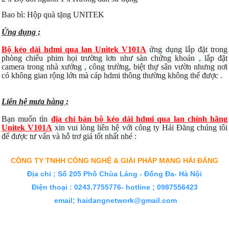
Bao bì: Hộp quà tặng UNITEK
Ứng dụng ;
Bộ kéo dài hdmi qua lan Unitek V101A
ứng dụng lắp đặt trong
phòng chiếu phim họi trường lơn như sàn chứng khoán , lắp đặt
camera trong nhà xưởng , công trường, biệt thự sân vườn nhưng nơi
có không gian rộng lớn mà cáp hdmi thông thường không thể được .
Liên hệ mưa hàng ;
Bạn muốn tìn
địa chỉ bán bộ kéo dài hdmi qua lan chính hãng
Unitek V101A
xin vui lòng liên hệ với công ty Hải Đăng chúng tôi
để được tư vấn và hỗ trơ giá tốt nhất nhé :
CÔNG TY TNHH CÔNG NGHỆ & GIẢI PHÁP MẠNG HẢI ĐĂNG
Địa chỉ ; Số 205 Phố Chùa Láng - Đống Đa- Hà Nội
Điện thoại : 0243.7755776- hotline ; 0987556423
email; haidangnetwork@gmail.com