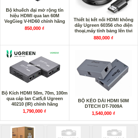
Bộ khuếch đại mở rộng tín
hiệu HDMI qua lan 60M
Thiết bị kết nối HDMI không
VegGieg V-HD60 chính hãng
dây Ugreen 60356 cho điện
850,000 ₫
thoại,máy tính bảng lên tivi
chuẩn 4K
880,000 ₫
Bộ Kích HDMI 50m, 70m, 100m
qua cáp lan Cat5,6 Ugreen
BỘ KÉO DÀI HDMI 50M
40210 (IR) chính hãng
DTECH DT-7009A
1,790,000 ₫
1,540,000 ₫