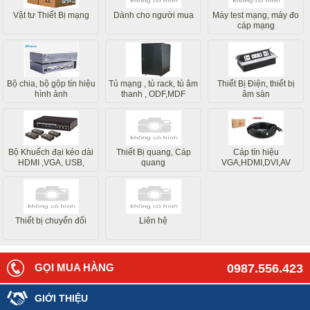
Vật tư Thiết Bị mạng
Dành cho người mua
Máy test mạng, máy đo
cáp mạng
Bộ chia, bộ gộp tín hiệu
Tủ mạng , tủ rack, tủ âm
Thiết Bị Điện, thiết bị
hình ảnh
thanh , ODF,MDF
âm sàn
Bộ Khuếch đại kéo dài
Thiết Bị quang, Cáp
Cáp tín hiệu
HDMI ,VGA, USB,
quang
VGA,HDMI,DVI,AV
Internet
Thiết bị chuyển đổi
Liên hệ
GỌI MUA HÀNG
0987.556.423
GIỚI THIỆU